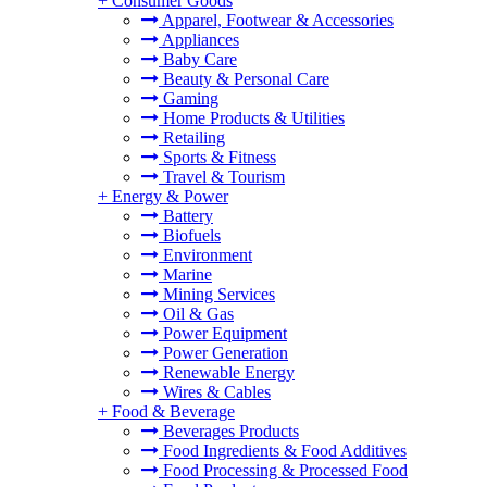
+
Consumer Goods
Apparel, Footwear & Accessories
Appliances
Baby Care
Beauty & Personal Care
Gaming
Home Products & Utilities
Retailing
Sports & Fitness
Travel & Tourism
+
Energy & Power
Battery
Biofuels
Environment
Marine
Mining Services
Oil & Gas
Power Equipment
Power Generation
Renewable Energy
Wires & Cables
+
Food & Beverage
Beverages Products
Food Ingredients & Food Additives
Food Processing & Processed Food