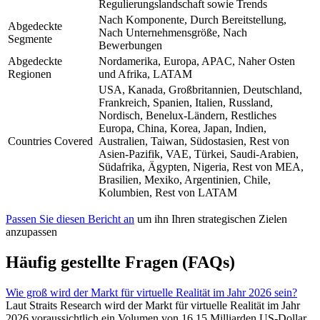
Regulierungslandschaft sowie Trends
Nach Komponente, Durch Bereitstellung,
Abgedeckte
Nach Unternehmensgröße, Nach
Segmente
Bewerbungen
Abgedeckte
Nordamerika, Europa, APAC, Naher Osten
Regionen
und Afrika, LATAM
USA, Kanada, Großbritannien, Deutschland,
Frankreich, Spanien, Italien, Russland,
Nordisch, Benelux-Ländern, Restliches
Europa, China, Korea, Japan, Indien,
Countries Covered
Australien, Taiwan, Südostasien, Rest von
Asien-Pazifik, VAE, Türkei, Saudi-Arabien,
Südafrika, Ägypten, Nigeria, Rest von MEA,
Brasilien, Mexiko, Argentinien, Chile,
Kolumbien, Rest von LATAM
Passen Sie diesen Bericht an
um ihn Ihren strategischen Zielen
anzupassen
Häufig gestellte Fragen (FAQs)
Wie groß wird der Markt für virtuelle Realität im Jahr 2026 sein?
Laut Straits Research wird der Markt für virtuelle Realität im Jahr
2026 voraussichtlich ein Volumen von 16,15 Milliarden US-Dollar