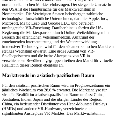
nordamerikanischen Marktes einbezogen. Der steigende Umsatz in
den USA ist die Hauptursache für das Marktwachstum in
Nordamerika. Die Vereinigten Staaten beherbergen zahlreiche
technologisch fortschrittliche Unternehmen, darunter Apple, Inc.,
Microsoft, Magic Leap und Google LLC, und betreiben
umfangreiche VR-Forschung. Darüber hinaus fördert die US-
Regierung die Marktexpansion durch Online-Weiterbildungen im
Bereich der öffentlichen Veterinärmedizin. Aufgrund der
zunehmenden Internetnutzung und der Weiterentwicklung
immersiver Technologien wird für den südamerikanischen Markt ein
stetiges Wachstum erwartet. Eine große Anzahl von VR-
Spielbegeisterten und die breite Akzeptanz von VR in
verschiedenen Bevölkerungsgruppen treiben den Markt für virtuelle
Realität in dieser Region ebenfalls an.
Markttrends im asiatisch-pazifischen Raum
Für den asiatisch-pazifischen Raum wird im Prognosezeitraum ein
jährliches Wachstum von 28,6 % erwartet. Die Marktanalyse für
virtuelle Realität im asiatisch-pazifischen Raum umfasst China,
Australien, Indien, Japan und die übrigen Länder der Region.
China, ein bedeutender Distributor von Head-Mounted Displays
(HMDs) und anderer VR-Hardware, verzeichnete einen
signifikanten Anstieg des VR-Marktes. Das Marktwachstum in