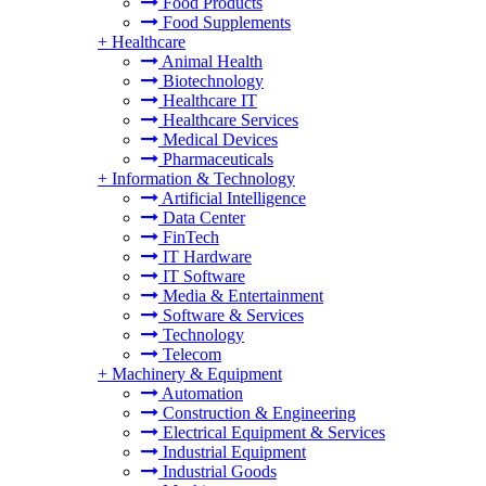
Food Products
Food Supplements
+
Healthcare
Animal Health
Biotechnology
Healthcare IT
Healthcare Services
Medical Devices
Pharmaceuticals
+
Information & Technology
Artificial Intelligence
Data Center
FinTech
IT Hardware
IT Software
Media & Entertainment
Software & Services
Technology
Telecom
+
Machinery & Equipment
Automation
Construction & Engineering
Electrical Equipment & Services
Industrial Equipment
Industrial Goods