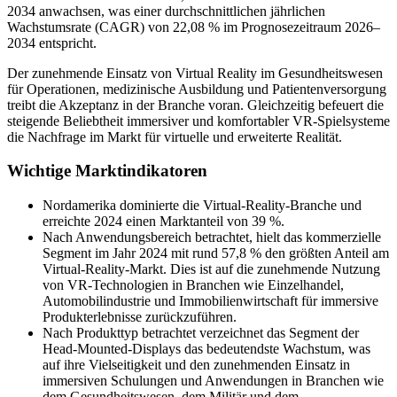
2034 anwachsen, was einer durchschnittlichen jährlichen
Wachstumsrate (CAGR) von 22,08 % im Prognosezeitraum 2026–
2034 entspricht.
Der zunehmende Einsatz von Virtual Reality im Gesundheitswesen
für Operationen, medizinische Ausbildung und Patientenversorgung
treibt die Akzeptanz in der Branche voran. Gleichzeitig befeuert die
steigende Beliebtheit immersiver und komfortabler VR-Spielsysteme
die Nachfrage im Markt für virtuelle und erweiterte Realität.
Wichtige Marktindikatoren
Nordamerika dominierte die Virtual-Reality-Branche und
erreichte 2024 einen Marktanteil von 39 %.
Nach Anwendungsbereich betrachtet, hielt das kommerzielle
Segment im Jahr 2024 mit rund 57,8 % den größten Anteil am
Virtual-Reality-Markt. Dies ist auf die zunehmende Nutzung
von VR-Technologien in Branchen wie Einzelhandel,
Automobilindustrie und Immobilienwirtschaft für immersive
Produkterlebnisse zurückzuführen.
Nach Produkttyp betrachtet verzeichnet das Segment der
Head-Mounted-Displays das bedeutendste Wachstum, was
auf ihre Vielseitigkeit und den zunehmenden Einsatz in
immersiven Schulungen und Anwendungen in Branchen wie
dem Gesundheitswesen, dem Militär und dem