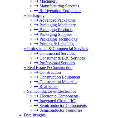
Machinery
Manufacturing Services
Refrigeration Equipment
+
Packaging
Advanced Packaging
Packaging Machinery
Packaging Products
Packaging Supplies
Packaging Technology
Printing & Labelling
+
Professional & Commercial Services
Commercial Services
Consumer & B2C Services
Professional Services
+
Real Estate & Construction
Construction
Construction Equipment
Construction Materials
Real Estate
+
Semiconductor & Electronics
Electronic Components
Integrated Circuit (IC)
Semiconductor Components
Semiconductor Foundries
Data Insights