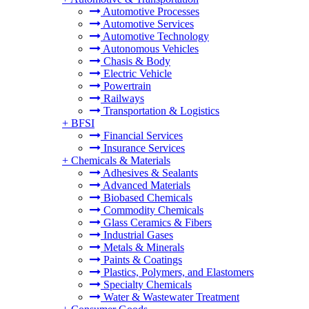
Automotive Processes
Automotive Services
Automotive Technology
Autonomous Vehicles
Chasis & Body
Electric Vehicle
Powertrain
Railways
Transportation & Logistics
+
BFSI
Financial Services
Insurance Services
+
Chemicals & Materials
Adhesives & Sealants
Advanced Materials
Biobased Chemicals
Commodity Chemicals
Glass Ceramics & Fibers
Industrial Gases
Metals & Minerals
Paints & Coatings
Plastics, Polymers, and Elastomers
Specialty Chemicals
Water & Wastewater Treatment