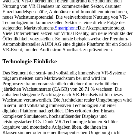
wachsen. VR-Unternehmen bieten aufgrund der zunehmenden
Nutzung von VR-Headsets im kommerziellen Sektor, darunter
Einzelhandelsgeschäfte, Autohäuser und Immobilienunternehmen,
neues Wachstumspotenzial. Die weitverbreitete Nutzung von VR-
Technologien im kommerziellen Sektor ist eine direkte Folge des
steigenden Marktvolumens.
Smartphone
Die Akzeptanzrate steigt.
Viele Unternehmen setzen auf Virtual Reality, um neue Produkte der
Öffentlichkeit vorzustellen. So nutzte beispielsweise der Premium-
Automobilhersteller AUDI AG eine digitale Plattform für ein Social-
VR-Event, um den Audi e-tron Sportback zu präsentieren.
Technologie-Einblicke
Das Segment der semi- und vollständig immersiven VR-Systeme
trägt am meisten zum Marktwachstum bei und wird im
Prognosezeitraum voraussichtlich mit einer durchschnittlichen
jährlichen Wachstumsrate (CAGR) von 28,71 % wachsen. Die
anhaltend steigende Nachfrage nach VR-Headsets ist für dieses
Wachstum verantwortlich. Die Architektur realer Umgebungen wird
in semi- und vollständig immersiven Technologien auf einer
digitalen Plattform nachgebildet. Dies erfordert den Einsatz
komplexer Simulatoren, hochauflösender Displays und
leistungsstarker PCs. Dank VR-Technologie können Schüler
kognitive und motorische Aufgaben üben, die ihnen im
Klassenzimmer oder in einer therapeutischen Umgebung nicht