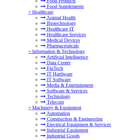
Food Products
Food Supplements
+
Healthcare
Animal Health
Biotechnology
Healthcare IT
Healthcare Services
Medical Devices
Pharmaceuticals
+
Information & Technology
Artificial Intelligence
Data Center
FinTech
IT Hardware
IT Software
Media & Entertainment
Software & Services
Technology
Telecom
+
Machinery & Equipment
Automation
Construction & Engineering
Electrical Equipment & Services
Industrial Equipment
Industrial Goods