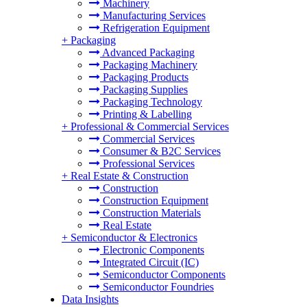
Machinery
Manufacturing Services
Refrigeration Equipment
+
Packaging
Advanced Packaging
Packaging Machinery
Packaging Products
Packaging Supplies
Packaging Technology
Printing & Labelling
+
Professional & Commercial Services
Commercial Services
Consumer & B2C Services
Professional Services
+
Real Estate & Construction
Construction
Construction Equipment
Construction Materials
Real Estate
+
Semiconductor & Electronics
Electronic Components
Integrated Circuit (IC)
Semiconductor Components
Semiconductor Foundries
Data Insights