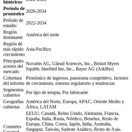
históricos
Período de
2026-2034
pronóstico
Período de
2022-2034
estudio
Región
América del norte
dominante
Región de
más rápido
Asia-Pacífico
crecimiento
Principales
Novartis AG, Gilead Sciences, Inc., Bristol Myers
actores del
Squibb, bluebird bio, Inc., Bayer AG (AskBio)
mercado
Cobertura
Pronóstico de ingresos, panorama competitivo, factores
del informe
de crecimiento, entorno regulatorio y tendencias
Segmentos
Por tipo de terapia, Por fabricante
cubiertos
Geografías
América del Norte, Europa, APAC, Oriente Medio y
cubiertas
África, LATAM
EEUU, Canadá, Reino Unido, Alemania, Francia,
España, Italia, Rusia, Nórdico, Benelux, Resto de
Europa, China, Corea, Japón, India, Australia,
Countries
Singapur, Taiwán, Sudeste Asiático, Resto de Asia-
Covered