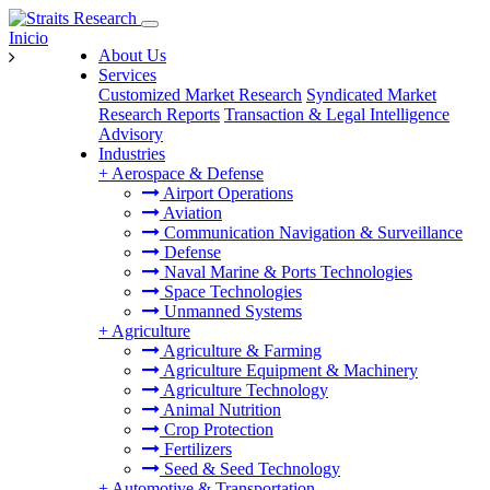
Inicio
About Us
Services
Customized Market Research
Syndicated Market
Research Reports
Transaction & Legal Intelligence
Advisory
Industries
+
Aerospace & Defense
Airport Operations
Aviation
Communication Navigation & Surveillance
Defense
Naval Marine & Ports Technologies
Space Technologies
Unmanned Systems
+
Agriculture
Agriculture & Farming
Agriculture Equipment & Machinery
Agriculture Technology
Animal Nutrition
Crop Protection
Fertilizers
Seed & Seed Technology
+
Automotive & Transportation