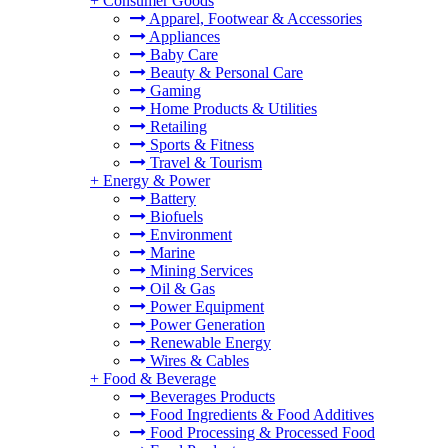
+
Consumer Goods
Apparel, Footwear & Accessories
Appliances
Baby Care
Beauty & Personal Care
Gaming
Home Products & Utilities
Retailing
Sports & Fitness
Travel & Tourism
+
Energy & Power
Battery
Biofuels
Environment
Marine
Mining Services
Oil & Gas
Power Equipment
Power Generation
Renewable Energy
Wires & Cables
+
Food & Beverage
Beverages Products
Food Ingredients & Food Additives
Food Processing & Processed Food