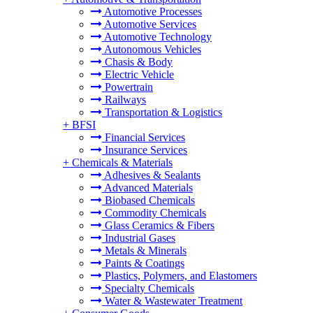
Automotive Processes
Automotive Services
Automotive Technology
Autonomous Vehicles
Chasis & Body
Electric Vehicle
Powertrain
Railways
Transportation & Logistics
+
BFSI
Financial Services
Insurance Services
+
Chemicals & Materials
Adhesives & Sealants
Advanced Materials
Biobased Chemicals
Commodity Chemicals
Glass Ceramics & Fibers
Industrial Gases
Metals & Minerals
Paints & Coatings
Plastics, Polymers, and Elastomers
Specialty Chemicals
Water & Wastewater Treatment