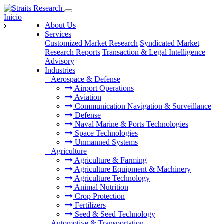
Inicio
About Us
Services
Customized Market Research
Syndicated Market
Research Reports
Transaction & Legal Intelligence
Advisory
Industries
+
Aerospace & Defense
Airport Operations
Aviation
Communication Navigation & Surveillance
Defense
Naval Marine & Ports Technologies
Space Technologies
Unmanned Systems
+
Agriculture
Agriculture & Farming
Agriculture Equipment & Machinery
Agriculture Technology
Animal Nutrition
Crop Protection
Fertilizers
Seed & Seed Technology
+
Automotive & Transportation