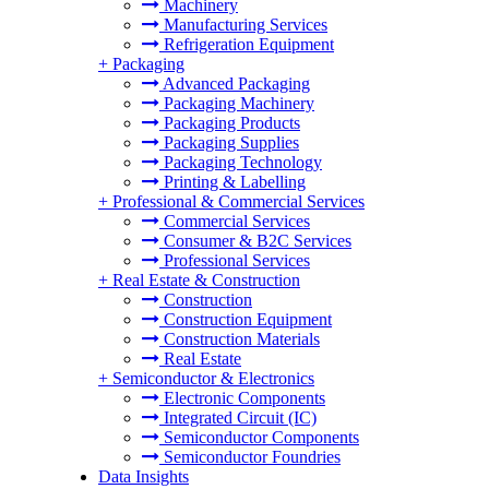
Machinery
Manufacturing Services
Refrigeration Equipment
+
Packaging
Advanced Packaging
Packaging Machinery
Packaging Products
Packaging Supplies
Packaging Technology
Printing & Labelling
+
Professional & Commercial Services
Commercial Services
Consumer & B2C Services
Professional Services
+
Real Estate & Construction
Construction
Construction Equipment
Construction Materials
Real Estate
+
Semiconductor & Electronics
Electronic Components
Integrated Circuit (IC)
Semiconductor Components
Semiconductor Foundries
Data Insights