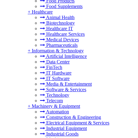
Food Products
Food Supplements
+
Healthcare
Animal Health
Biotechnology
Healthcare IT
Healthcare Services
Medical Devices
Pharmaceuticals
+
Information & Technology
Artificial Intelligence
Data Center
FinTech
IT Hardware
IT Software
Media & Entertainment
Software & Services
Technology
Telecom
+
Machinery & Equipment
Automation
Construction & Engineering
Electrical Equipment & Services
Industrial Equipment
Industrial Goods