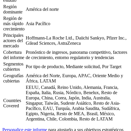
estudio
Región
América del norte
dominante
Región de
más rápido
Asia Pacífico
crecimiento
Principales
Hoffmann-La Roche Ltd., Daiichi Sankyo, Pfizer Inc.,
actores del
Gilead Sciences, AstraZeneca
mercado
Cobertura
Pronóstico de ingresos, panorama competitivo, factores
del informe
de crecimiento, entorno regulatorio y tendencias
Segmentos
Por tipo de producto, Mediante solicitud, Por Target
cubiertos
Geografías
América del Norte, Europa, APAC, Oriente Medio y
cubiertas
África, LATAM
EEUU, Canadá, Reino Unido, Alemania, Francia,
España, Italia, Rusia, Nórdico, Benelux, Resto de
Europa, China, Corea, Japón, India, Australia,
Countries
Singapur, Taiwán, Sudeste Asiático, Resto de Asia-
Covered
Pacífico, EAU, Turquía, Arabia Saudita, Sudáfrica,
Egipto, Nigeria, Resto de MEA, Brasil, México,
Argentina, Chile, Colombia, Resto de LATAM
Personalice este informe
para ajustarlo a sus objetivos estratégicos