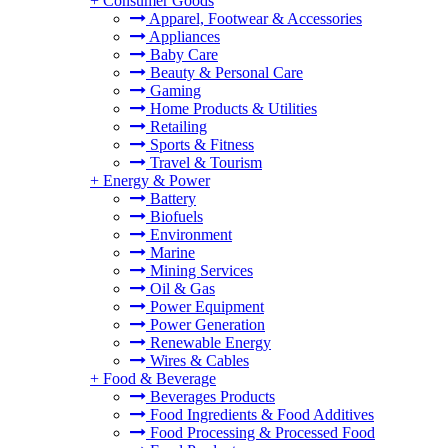
+
Consumer Goods
Apparel, Footwear & Accessories
Appliances
Baby Care
Beauty & Personal Care
Gaming
Home Products & Utilities
Retailing
Sports & Fitness
Travel & Tourism
+
Energy & Power
Battery
Biofuels
Environment
Marine
Mining Services
Oil & Gas
Power Equipment
Power Generation
Renewable Energy
Wires & Cables
+
Food & Beverage
Beverages Products
Food Ingredients & Food Additives
Food Processing & Processed Food