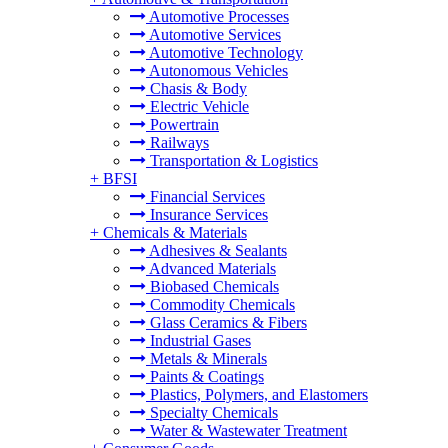
Automotive Processes
Automotive Services
Automotive Technology
Autonomous Vehicles
Chasis & Body
Electric Vehicle
Powertrain
Railways
Transportation & Logistics
+
BFSI
Financial Services
Insurance Services
+
Chemicals & Materials
Adhesives & Sealants
Advanced Materials
Biobased Chemicals
Commodity Chemicals
Glass Ceramics & Fibers
Industrial Gases
Metals & Minerals
Paints & Coatings
Plastics, Polymers, and Elastomers
Specialty Chemicals
Water & Wastewater Treatment