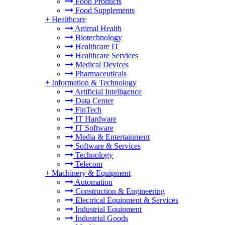
Food Products
Food Supplements
+
Healthcare
Animal Health
Biotechnology
Healthcare IT
Healthcare Services
Medical Devices
Pharmaceuticals
+
Information & Technology
Artificial Intelligence
Data Center
FinTech
IT Hardware
IT Software
Media & Entertainment
Software & Services
Technology
Telecom
+
Machinery & Equipment
Automation
Construction & Engineering
Electrical Equipment & Services
Industrial Equipment
Industrial Goods