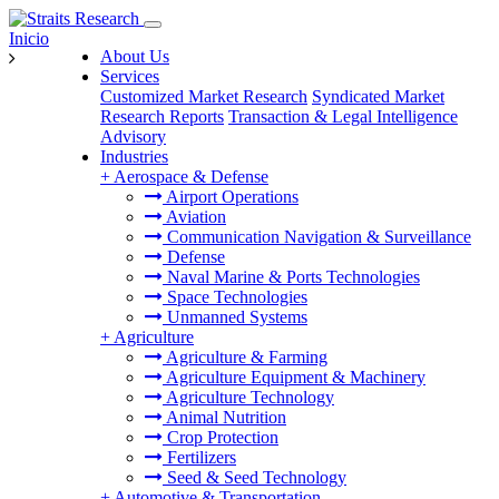
Inicio
About Us
Services
Customized Market Research
Syndicated Market
Research Reports
Transaction & Legal Intelligence
Advisory
Industries
+
Aerospace & Defense
Airport Operations
Aviation
Communication Navigation & Surveillance
Defense
Naval Marine & Ports Technologies
Space Technologies
Unmanned Systems
+
Agriculture
Agriculture & Farming
Agriculture Equipment & Machinery
Agriculture Technology
Animal Nutrition
Crop Protection
Fertilizers
Seed & Seed Technology
+
Automotive & Transportation