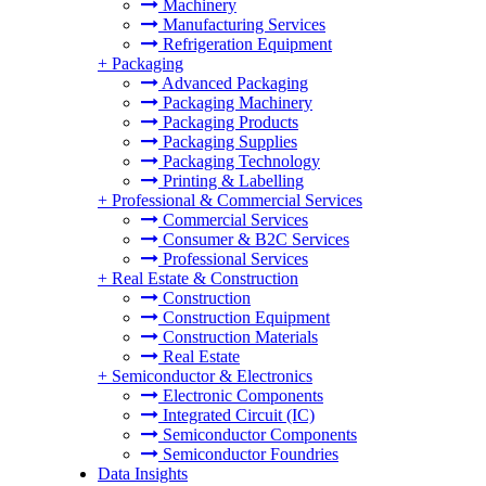
Machinery
Manufacturing Services
Refrigeration Equipment
+
Packaging
Advanced Packaging
Packaging Machinery
Packaging Products
Packaging Supplies
Packaging Technology
Printing & Labelling
+
Professional & Commercial Services
Commercial Services
Consumer & B2C Services
Professional Services
+
Real Estate & Construction
Construction
Construction Equipment
Construction Materials
Real Estate
+
Semiconductor & Electronics
Electronic Components
Integrated Circuit (IC)
Semiconductor Components
Semiconductor Foundries
Data Insights