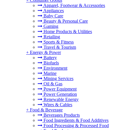
+
Consumer Goods
Apparel, Footwear & Accessories
Appliances
Baby Care
Beauty & Personal Care
Gaming
Home Products & Utilities
Retailing
Sports & Fitness
Travel & Tourism
+
Energy & Power
Battery
Biofuels
Environment
Marine
Mining Services
Oil & Gas
Power Equipment
Power Generation
Renewable Energy
Wires & Cables
+
Food & Beverage
Beverages Products
Food Ingredients & Food Additives
Food Processing & Processed Food