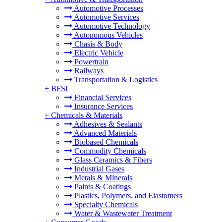
Automotive Processes
Automotive Services
Automotive Technology
Autonomous Vehicles
Chasis & Body
Electric Vehicle
Powertrain
Railways
Transportation & Logistics
+
BFSI
Financial Services
Insurance Services
+
Chemicals & Materials
Adhesives & Sealants
Advanced Materials
Biobased Chemicals
Commodity Chemicals
Glass Ceramics & Fibers
Industrial Gases
Metals & Minerals
Paints & Coatings
Plastics, Polymers, and Elastomers
Specialty Chemicals
Water & Wastewater Treatment