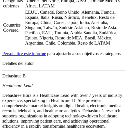
Geografías
América del Norte, Europa, APAC, Oriente Medio y
cubiertas
África, LATAM
EEUU, Canadá, Reino Unido, Alemania, Francia,
España, Italia, Rusia, Nórdico, Benelux, Resto de
Europa, China, Corea, Japón, India, Australia,
Countries
Singapur, Taiwán, Sudeste Asiático, Resto de Asia-
Covered
Pacífico, EAU, Turquía, Arabia Saudita, Sudáfrica,
Egipto, Nigeria, Resto de MEA, Brasil, México,
Argentina, Chile, Colombia, Resto de LATAM
Personalice este informe
para ajustarlo a sus objetivos estratégicos
Detalles del autor
Debashree B
Healthcare Lead
Debashree Bora is a Healthcare Lead with over 7 years of industry
experience, specializing in Healthcare IT. She provides
comprehensive market insights on digital health, electronic medical
records, telehealth, and healthcare analytics. Debashree’s research
supports organizations in adopting technology-driven healthcare
solutions, improving patient care, and achieving operational
efficiency in a rapidly transforming healthcare ecosystem.