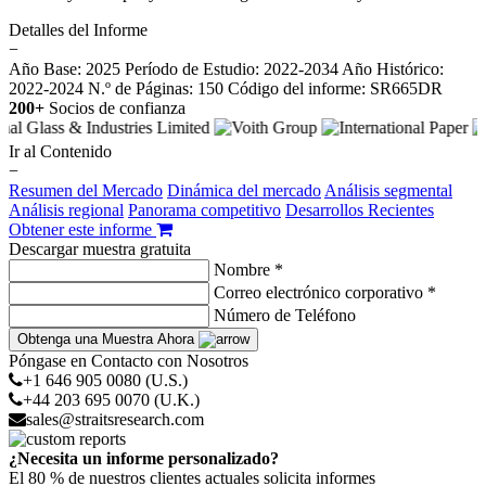
Detalles del Informe
−
Año Base: 2025
Período de Estudio: 2022-2034
Año Histórico:
2022-2024
N.º de Páginas: 150
Código del informe: SR665DR
200+
Socios de confianza
Ir al Contenido
−
Resumen del Mercado
Dinámica del mercado
Análisis segmental
Análisis regional
Panorama competitivo
Desarrollos Recientes
Obtener este informe
Descargar muestra gratuita
Nombre *
Correo electrónico corporativo *
Número de Teléfono
Obtenga una Muestra Ahora
Póngase en Contacto con Nosotros
+1 646 905 0080 (U.S.)
+44 203 695 0070 (U.K.)
sales@straitsresearch.com
¿Necesita un informe personalizado?
El 80 % de nuestros clientes actuales solicita informes