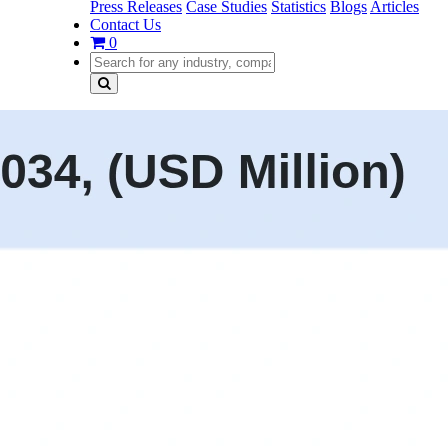
Press Releases
Case Studies
Statistics
Blogs
Articles
Contact Us
0