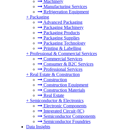
Machinery
Manufacturing Services
Refrigeration Equipment
+
Packaging
Advanced Packaging
Packaging Machinery
Packaging Products
Packaging Supplies
Packaging Technology
Printing & Labelling
+
Professional & Commercial Services
Commercial Services
Consumer & B2C Services
Professional Services
+
Real Estate & Construction
Construction
Construction Equipment
Construction Materials
Real Estate
+
Semiconductor & Electronics
Electronic Components
Integrated Circuit (IC)
Semiconductor Components
Semiconductor Foundries
Data Insights