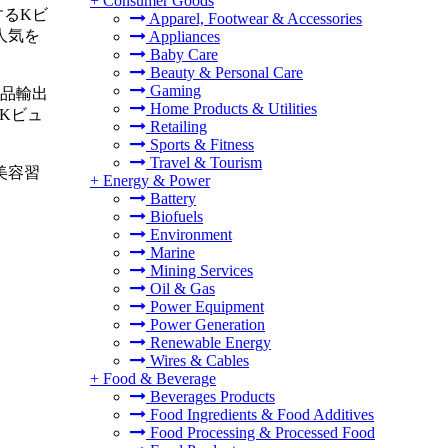
+
Consumer Goods
するKビ
Apparel, Footwear & Accessories
人気を
Appliances
Baby Care
Beauty & Personal Care
Gaming
製品輸出
Home Products & Utilities
Kビュ
Retailing
Sports & Fitness
Travel & Tourism
美容習
+
Energy & Power
Battery
Biofuels
Environment
Marine
Mining Services
Oil & Gas
Power Equipment
Power Generation
Renewable Energy
Wires & Cables
+
Food & Beverage
Beverages Products
Food Ingredients & Food Additives
Food Processing & Processed Food