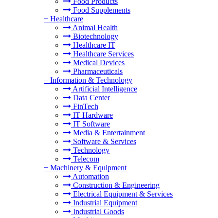
Food Products
Food Supplements
+
Healthcare
Animal Health
Biotechnology
Healthcare IT
Healthcare Services
Medical Devices
Pharmaceuticals
+
Information & Technology
Artificial Intelligence
Data Center
FinTech
IT Hardware
IT Software
Media & Entertainment
Software & Services
Technology
Telecom
+
Machinery & Equipment
Automation
Construction & Engineering
Electrical Equipment & Services
Industrial Equipment
Industrial Goods