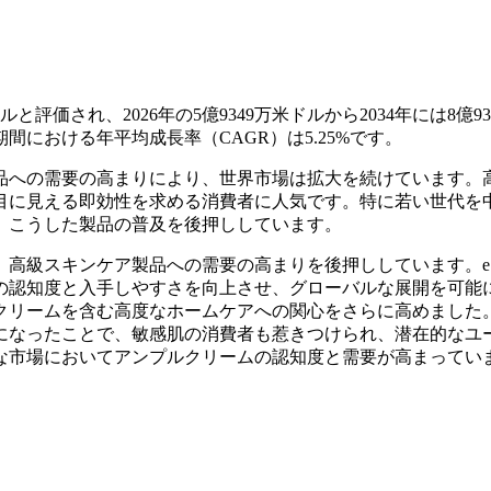
と評価され、2026年の5億9349万米ドルから2034年には8億93
期間における年平均成長率（CAGR）は5.25%です。
品への需要の高まりにより、世界市場は拡大を続けています。
目に見える即効性を求める消費者に人気です。特に若い世代を
、こうした製品の普及を後押ししています。
、高級スキンケア製品への需要の高まりを後押ししています。e
の認知度と入手しやすさを向上させ、グローバルな展開を可能
クリームを含む高度なホームケアへの関心をさらに高めました
になったことで、敏感肌の消費者も惹きつけられ、潜在的なユ
な市場においてアンプルクリームの認知度と需要が高まってい