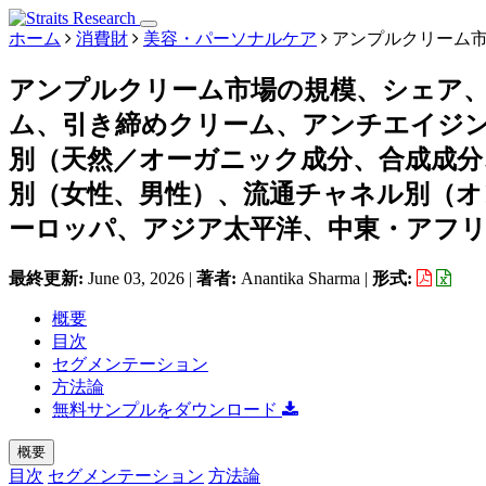
ホーム
消費財
美容・パーソナルケア
アンプルクリーム
アンプルクリーム市場の規模、シェア
ム、引き締めクリーム、アンチエイジ
別（天然／オーガニック成分、合成成分
別（女性、男性）、流通チャネル別（オ
ーロッパ、アジア太平洋、中東・アフリカ
最終更新:
June 03, 2026
|
著者:
Anantika Sharma
|
形式:
概要
目次
セグメンテーション
方法論
無料サンプルをダウンロード
概要
目次
セグメンテーション
方法論