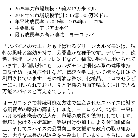
2025年の市場規模：9億2412万米ドル
2034年の市場規模予測：15億1505万米ドル
年平均成長率（2026年～2034年）：77％
主要地域：アジア太平洋
最も成長率の高い地域：ヨーロッパ
「スパイスの女王」とも呼ばれるグリーンカルダモンは、独
特の風味と薬効を持つ、芳香豊かな種子です。デザート、飲
料、料理、スパイスブレンドなど、幅広い料理に用いられて
います。料理以外にも、カルダモンは消化器系の健康維持、
口臭予防、抗炎症作用など、伝統医学において様々な用途で
利用されています。その精油は香水、化粧品、アロマセラピ
ーにも用いられており、食と健康の両面で幅広く活用できる
万能スパイスと言えるでしょう。
オーガニックで持続可能な方法で生産されたスパイスに対す
る消費者の嗜好の高まりに加え、ヨーロッパ、北米、中東に
おける輸出機会の拡大が、市場の成長を後押ししています。
栽培における技術革新、等級付けや加工による付加価値向
上、そしてスパイスの品質向上を支援する政府の取り組み
は、大きな成長の見込みを生み出しています。さらに、高級