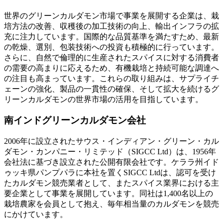
世界のグリーンカルダモン市場で事業を展開する企業は、栽
培方法の改善、収穫後の加工技術の向上、輸出インフラの拡
充に注力しています。国際的な品質基準を満たすため、最新
の乾燥、選別、包装技術への投資も積極的に行っています。
さらに、自然で倫理的に生産されたスパイスに対する消費者
の需要の高まりに応えるため、有機栽培と持続可能な調達へ
の注目も高まっています。これらの取り組みは、サプライチ
ェーンの強化、製品の一貫性の確保、そして拡大を続けるグ
リーンカルダモンの世界市場の活用を目指しています。
南インドグリーンカルダモン会社
2006年に設立されたサウス・インディアン・グリーン・カル
ダモン・カンパニー・リミテッド（SIGCC Ltd）は、1956年
会社法に基づき設立された公開有限会社です。ケララ州イド
ゥッキ県パンプパラに本社を置くSIGCC Ltdは、認可を受け
たカルダモン競売業者として、またスパイス業界における主
要企業として事業を展開しています。同社は1,400名以上の
栽培農家を会員として抱え、毎年相当量のカルダモンを競売
にかけています。