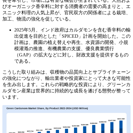
長を牽引し、市場には有望な機会が生まれている。天然およ
びオーガニック香辛料に対する消費者の需要の高まりと、エ
スニック料理の人気上昇が、官民双方の関係者による栽培、
加工、物流の強化を促している。
2025年5月、インド政府はカルダモンを含む香辛料の輸
出促進を目的とした「SPICED」計画を開始した。この
計画は、農園の植え替えや再生、水資源の開発、小規
模灌漑の推進、有機農業の支援、優良農業慣行
（GAP）の拡大などに対し、財政支援を提供するもの
である。
こうした取り組みは、収穫物の品質向上とサプライチェーン
の強化につながり、輸出業者や投資家にとって大きな可能性
を生み出します。これらの戦略的な投資により、グリーンカ
ルダモン産業は世界的に持続的な成長を遂げる態勢が整って
います。