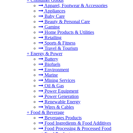
+
Consumer Goods
Apparel, Footwear & Accessories
Appliances
Baby Care
Beauty & Personal Care
Gaming
Home Products & Utilities
Retailing
Sports & Fitness
Travel & Tourism
+
Energy & Power
Battery
Biofuels
Environment
Marine
Mining Services
Oil & Gas
Power Equipment
Power Generation
Renewable Energy
Wires & Cables
+
Food & Beverage
Beverages Products
Food Ingredients & Food Additives
Food Processing & Processed Food