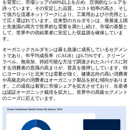
を背景に、市場シェアの80%以上を占め、圧倒的なシェアを
誇っています。その安定した品質、コスト効率の高さ、そし
て強力な流通ネットワークにより、工業用および小売用とし
て広く選ばれています。従来型のカルダモンは、発展途上国
と先進国の両方で世界的な需要を満たし続け、市場の基盤と
して、世界中の供給業者に安定した収益源を確保していま
す。
オーガニックカルダモンは最も急速に成長しているセグメン
トであり、年平均成長率（CAGR）は6.75%です。クリーン
ラベル、無添加、持続可能な方法で調達されたスパイスに対
する消費者の意識の高まりが、普及を後押ししています。特
にヨーロッパと北米では需要が強く、健康志向の高い消費者
や高級志向の消費者はオーガニック製品を好む傾向がありま
す。この成長は着実に市場シェアを拡大​​させており、生産者
は認証オーガニック栽培を拡大し、世界中の高級セグメント
のニーズに応えています。