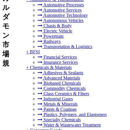
Automotive Processes
ル
Automotive Services
Automotive Technology
ダ
Autonomous Vehicles
モ
Chasis & Body
Electric Vehicle
ン
Powertrain
Railways
市
Transportation & Logistics
+
BFSI
場
Financial Services
規
Insurance Services
+
Chemicals & Materials
Adhesives & Sealants
Advanced Materials
Biobased Chemicals
Commodity Chemicals
Glass Ceramics & Fibers
Industrial Gases
Metals & Minerals
Paints & Coatings
Plastics, Polymers, and Elastomers
Specialty Chemicals
Water & Wastewater Treatment