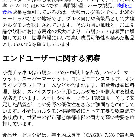
率（CAGR）は6.74%です。専門料理、ハーブ製品、
機能性
食品
成長を牽引しているのは、大粒カルダモンです。北米や
ヨーロッパなどの地域では、グルメ向けや高級品として大粒
カルダモンが採用されています。その力強い風味と、加工食
品や飲料における用途の拡大により、市場シェアは着実に増
加しており、世界市場において高い成長可能性を秘めた製品
としての地位を確立しています。
エンドユーザーに関する洞察
小売チャネルは市場シェアの70%以上を占め、ハイパーマー
ケット、スーパーマーケット、コンビニエンスストア、オン
ラインプラットフォームなどが含まれます。消費者は家庭料
理、飲料、スパイスブレンド用にカルダモンを購入する機会
が増えています。入手しやすさ、ブランド認知度、そして安
定した品質が、この分野の優位性をさらに強固なものにして
います。小売はカルダモン供給業者にとって主要な収益源で
あり続け、世界中の都市部と準都市部の両方で高い需要を維
持しています。
食品サービス分野は、年平均成長率（CAGR）7.3%で最も急