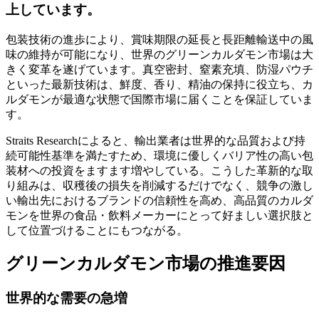
上しています。
包装技術の進歩により、賞味期限の延長と長距離輸送中の風
味の維持が可能になり、世界のグリーンカルダモン市場は大
きく変革を遂げています。真空密封、窒素充填、防湿パウチ
といった最新技術は、鮮度、香り、精油の保持に役立ち、カ
ルダモンが最適な状態で国際市場に届くことを保証していま
す。
Straits Researchによると、輸出業者は世界的な品質および持
続可能性基準を満たすため、環境に優しくバリア性の高い包
装材への投資をますます増やしている。こうした革新的な取
り組みは、収穫後の損失を削減するだけでなく、競争の激し
い輸出先におけるブランドの信頼性を高め、高品質のカルダ
モンを世界の食品・飲料メーカーにとって好ましい選択肢と
して位置づけることにもつながる。
グリーンカルダモン市場の推進要因
世界的な需要の急増