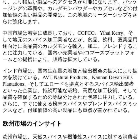
り、より幅広い製品へのアクセスが可能になります。パッケ
ージングの革新や、カルダモンパウダーやカプセルなどの付
加価値の高い製品の開発は、この地域のリーダーシップをさ
らに強化します。
中国市場は着実に成長しており、COFCO、Yihai Kerry、そ
して地元のスパイス加工業者などが、食品、飲料、医薬品用
途向けに高品質のカルダモンを輸入、加工、ブレンドするこ
とに注力している。国内小売業者やeコマースプラットフォ
ームとの提携により、販路は拡大している。
インド市場は、国内生産量の増加と輸出機会の拡大により拡
大を続けている。AVT Natural Products、Kannan Devan Hills
Plantations、そしてエロードを拠点とするスパイス輸出業者
といった企業は、持続可能な栽培、高度な加工技術、そして
品質を確保するための等級分けされた包装に注力している。
さらに、すぐに使える粉末スパイスやブレンドスパイスミッ
クスなど、付加価値の高い製品にも重点が置かれている。
欧州市場のインサイト
欧州市場は、天然スパイスや機能性スパイスに対する消費者