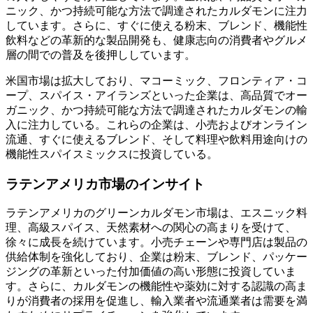
ニック、かつ持続可能な方法で調達されたカルダモンに注力
しています。さらに、すぐに使える粉末、ブレンド、機能性
飲料などの革新的な製品開発も、健康志向の消費者やグルメ
層の間での普及を後押ししています。
米国市場は拡大しており、マコーミック、フロンティア・コ
ープ、スパイス・アイランズといった企業は、高品質でオー
ガニック、かつ持続可能な方法で調達されたカルダモンの輸
入に注力している。これらの企業は、小売およびオンライン
流通、すぐに使えるブレンド、そして料理や飲料用途向けの
機能性スパイスミックスに投資している。
ラテンアメリカ市場のインサイト
ラテンアメリカのグリーンカルダモン市場は、エスニック料
理、高級スパイス、天然素材への関心の高まりを受けて、
徐々に成長を続けています。小売チェーンや専門店は製品の
供給体制を強化しており、企業は粉末、ブレンド、パッケー
ジングの革新といった付加価値の高い形態に投資していま
す。さらに、カルダモンの機能性や薬効に対する認識の高ま
りが消費者の採用を促進し、輸入業者や流通業者は需要を満