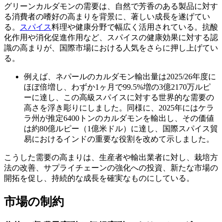
グリーンカルダモンの需要は、自然で芳香のある製品に対す
る消費者の嗜好の高まりを背景に、著しい成長を遂げてい
る。
スパイス
料理や健康分野で幅広く活用されている。抗酸
化作用や消化促進作用など、スパイスの健康効果に対する認
識の高まりが、国際市場における人気をさらに押し上げてい
る。
例えば、ネパールのカルダモン輸出量は2025/26年度に
ほぼ倍増し、わずか1ヶ月で99.5%増の3億2170万ルピ
ーに達し、この高級スパイスに対する世界的な需要の
高さを浮き彫りにしました。同様に、2025年にはケラ
ラ州が推定6400トンのカルダモンを輸出し、その価値
は約80億ルピー（1億米ドル）に達し、国際スパイス貿
易におけるインドの重要な役割を改めて示しました。
こうした需要の高まりは、生産者や輸出業者に対し、栽培方
法の改善、サプライチェーンの強化への投資、新たな市場の
開拓を促し、持続的な成長を確実なものにしている。
市場の制約