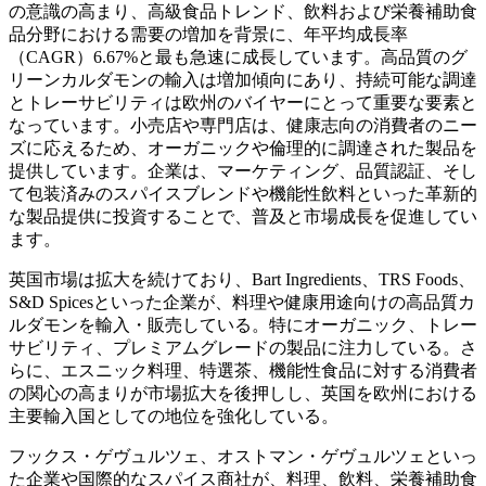
の意識の高まり、高級食品トレンド、飲料および栄養補助食
品分野における需要の増加を背景に、年平均成長率
（CAGR）6.67%と最も急速に成長しています。高品質のグ
リーンカルダモンの輸入は増加傾向にあり、持続可能な調達
とトレーサビリティは欧州のバイヤーにとって重要な要素と
なっています。小売店や専門店は、健康志向の消費者のニー
ズに応えるため、オーガニックや倫理的に調達された製品を
提供しています。企業は、マーケティング、品質認証、そし
て包装済みのスパイスブレンドや機能性飲料といった革新的
な製品提供に投資することで、普及と市場成長を促進してい
ます。
英国市場は拡大を続けており、Bart Ingredients、TRS Foods、
S&D Spicesといった企業が、料理や健康用途向けの高品質カ
ルダモンを輸入・販売している。特にオーガニック、トレー
サビリティ、プレミアムグレードの製品に注力している。さ
らに、エスニック料理、特選茶、機能性食品に対する消費者
の関心の高まりが市場拡大を後押しし、英国を欧州における
主要輸入国としての地位を強化している。
フックス・ゲヴュルツェ、オストマン・ゲヴュルツェといっ
た企業や国際的なスパイス商社が、料理、飲料、栄養補助食