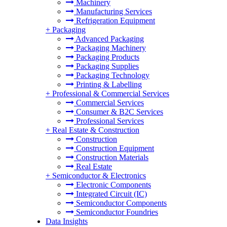
Machinery
Manufacturing Services
Refrigeration Equipment
+
Packaging
Advanced Packaging
Packaging Machinery
Packaging Products
Packaging Supplies
Packaging Technology
Printing & Labelling
+
Professional & Commercial Services
Commercial Services
Consumer & B2C Services
Professional Services
+
Real Estate & Construction
Construction
Construction Equipment
Construction Materials
Real Estate
+
Semiconductor & Electronics
Electronic Components
Integrated Circuit (IC)
Semiconductor Components
Semiconductor Foundries
Data Insights