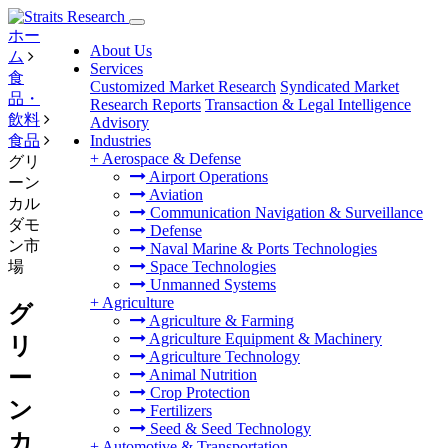
ホー
About Us
ム
Services
食
Customized Market Research
Syndicated Market
品・
Research Reports
Transaction & Legal Intelligence
飲料
Advisory
食品
Industries
+
Aerospace & Defense
グリ
Airport Operations
ーン
Aviation
カル
Communication Navigation & Surveillance
ダモ
Defense
ン市
Naval Marine & Ports Technologies
場
Space Technologies
Unmanned Systems
+
Agriculture
グ
Agriculture & Farming
Agriculture Equipment & Machinery
リ
Agriculture Technology
ー
Animal Nutrition
Crop Protection
ン
Fertilizers
Seed & Seed Technology
カ
+
Automotive & Transportation