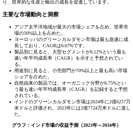
り、世界的な生産と輸出の成長を促進しています。
主要な市場動向と洞察
アジア太平洋地域が最大の市場シェアを占め、世界市
場の50%以上を占めた。
ヨーロッパのグリーンカルダモン市場は最も急速に成
長しており、CAGRは6.67%です。
製品別に見ると、大型セグメントが6.12%という最も
速い年平均成長率（CAGR）を示すと予想されてい
る。
用途別に見ると、小売部門が70%以上と最も高い市場
シェアを占めた。
自然由来の製品では、オーガニック分野が6.75%とい
う最も速い年平均成長率（CAGR）を記録すると予想
されている。
インドのグリーンカルダモン市場は2024年に2億6257万
米ドルと評価され、2023年には2億7724万米ドルに達し
た。
グラフ：インド市場の収益予測（2023年～2034年）