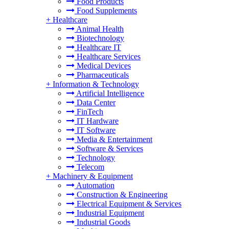
Food Products
Food Supplements
+
Healthcare
Animal Health
Biotechnology
Healthcare IT
Healthcare Services
Medical Devices
Pharmaceuticals
+
Information & Technology
Artificial Intelligence
Data Center
FinTech
IT Hardware
IT Software
Media & Entertainment
Software & Services
Technology
Telecom
+
Machinery & Equipment
Automation
Construction & Engineering
Electrical Equipment & Services
Industrial Equipment
Industrial Goods