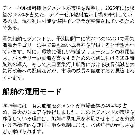
ディーゼル燃料船セグメントが市場を席巻し、2025年には収
益の56.8%を占めた。ディーゼル燃料船が市場を牽引してい
るのは、現在利用可能な燃料インフラが整備されているため
である。
電気船舶セグメントは、予測期間中に約7.2%のCAGRで電気
船舶カテゴリーの中で最も高い成長率を記録すると予想され
ています。特に、環境に優しい輸送ソリューションの利用拡
大、バッテリー駆動船を支援するための水路における短距離
航路の導入、そして人口密集河川航路における騒音低減と大
気質改善への配慮などが、市場の成長を促進すると見込まれ
ています。
船舶の運用モード
2025年には、有人船舶セグメントが市場全体の48.4%を占
め、最大のシェアを獲得しました。このセグメントが市場を
席巻している理由は、船舶に乗組員を常駐させることを義務
付ける標準的な運用手順や規制に加え、水路航行の難しさな
どが挙げられます。