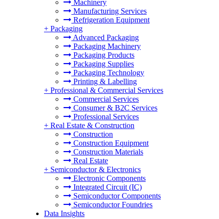
Machinery
Manufacturing Services
Refrigeration Equipment
+
Packaging
Advanced Packaging
Packaging Machinery
Packaging Products
Packaging Supplies
Packaging Technology
Printing & Labelling
+
Professional & Commercial Services
Commercial Services
Consumer & B2C Services
Professional Services
+
Real Estate & Construction
Construction
Construction Equipment
Construction Materials
Real Estate
+
Semiconductor & Electronics
Electronic Components
Integrated Circuit (IC)
Semiconductor Components
Semiconductor Foundries
Data Insights