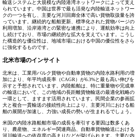
輸送システムと大規模な内陸港湾ネットワークによって支え
られています。中国は世界で最も活発な内陸輸送ネットワー
クの一つを有し、主要な河川回廊全体で高い貨物取扱量を誇
っています。継続的な船舶更新、標準化された貨物バージの
利用増加、沿岸港湾との緊密な連携により、運航効率は向上
し続けており、市場の継続的な拡大を支えています。こうし
た構造的な優位性は、地域市場における中国の優位性をさら
に強化するものです。
北米市場のインサイト
北米は、工業用バルク貨物や自動車貨物の内陸水路利用の増
加により、年平均成長率（CAGR）が6.3%と最も高い伸びを
示すと予想されています。内陸船舶は、特に重量物や完成車
の輸送において、この地域の長距離貨物輸送の最適化戦略の
一環として、ますます活用されています。民間企業の参画拡
大と複合一貫輸送の接続性向上により、主要河川における船
舶の展開が加速し、力強い成長の勢いが生まれるでしょう。
米国の内陸水路船舶市場の成長を牽引する要因は数多くあ
り、農産物、エネルギー関連商品、自動車貨物輸送における
河川輸送への依存度の高まりなどが挙げられます。主要な内