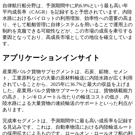
自律航行船分野は、予測期間中に約6.9%という最も高い年
平均成長率（CAGR）を記録すると予想されています。内陸
水路におけるパイロットの利用増加、効率性への需要の高ま
り、そして船舶管理に自律システムを用いることで運用上の
制約を克服できる可能性などが、この市場の成長を牽引する
要因となっており、高成長市場としての地位を確立していま
す。
アプリケーションインサイト
産業用バルク貨物サブセグメントは、石炭、鉱物、セメン
ト、工業原料などの大量の原材料輸送に内陸水路が広く利用
されていることから、2025年に36.7%と最大の収益を上げま
した。産業用バルク貨物サブマーケットには、貨物積載能力
の高さ、トン/キロメートル当たりの輸送コストの低さ、内
陸水路による大量貨物の連続輸送のサポートといった利点が
あります。
完成車セグメントは、予測期間中に最も高い成長率を記録す
る見込みです。これは、自動車物流における内陸輸送ルート
の採用拡大によるものです。ロールオン・ロールオフ船の利