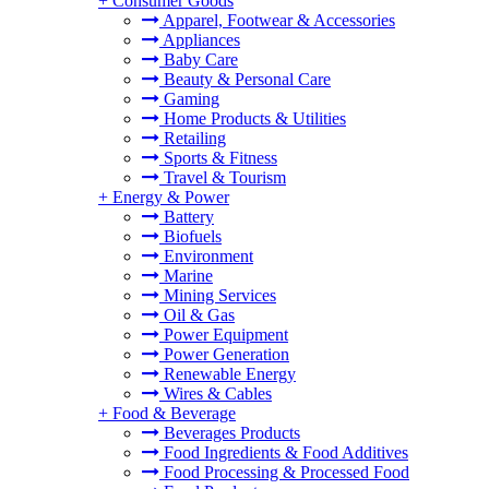
+
Consumer Goods
Apparel, Footwear & Accessories
Appliances
Baby Care
Beauty & Personal Care
Gaming
Home Products & Utilities
Retailing
Sports & Fitness
Travel & Tourism
+
Energy & Power
Battery
Biofuels
Environment
Marine
Mining Services
Oil & Gas
Power Equipment
Power Generation
Renewable Energy
Wires & Cables
+
Food & Beverage
Beverages Products
Food Ingredients & Food Additives
Food Processing & Processed Food