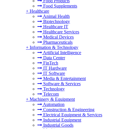
Food Products
Food Supplements
+
Healthcare
Animal Health
Biotechnology
Healthcare IT
Healthcare Services
Medical Devices
Pharmaceuticals
+
Information & Technology
Artificial Intelligence
Data Center
FinTech
IT Hardware
IT Software
Media & Entertainment
Software & Services
Technology
Telecom
+
Machinery & Equipment
Automation
Construction & Engineering
Electrical Equipment & Services
Industrial Equipment
Industrial Goods