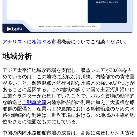
アナリストに相談する
市場機会についてご相談ください。
地域分析
アジア太平洋地域が市場を支配し、収益シェアが38.6%を占
めているのは、この地域に広範な河川網、内陸部での貨物量
が多いこと、製造拠点と航行可能な水路との強い結びつきが
あることに起因する。この地域の多くの国で主要河川沿いに
工業クラスターが密集していることで、バルク貨物の効率的
な輸送と
自動車物流
内陸水路船舶の利用に加え、大規模な船
舶群の配備と、産業および農業における貨物輸送のための水
路の継続的な利用は、世界市場におけるこの地域の主導的地
位をさらに強固なものにしている。
中国の内陸水路船舶市場の成長は、高度に発達した河川貨物