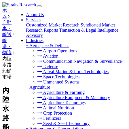
ホー
About Us
ム
Services
自動
Customized Market Research
Syndicated Market
車・
Research Reports
Transaction & Legal Intelligence
輸送
Advisory
輸
Industries
+
Aerospace & Defense
送・
Airport Operations
物流
Aviation
内陸
Communication Navigation & Surveillance
水路
Defense
船舶
Naval Marine & Ports Technologies
市場
Space Technologies
Unmanned Systems
+
Agriculture
内
Agriculture & Farming
Agriculture Equipment & Machinery
陸
Agriculture Technology
水
Animal Nutrition
Crop Protection
路
Fertilizers
Seed & Seed Technology
船
+
Automotive & Transportation