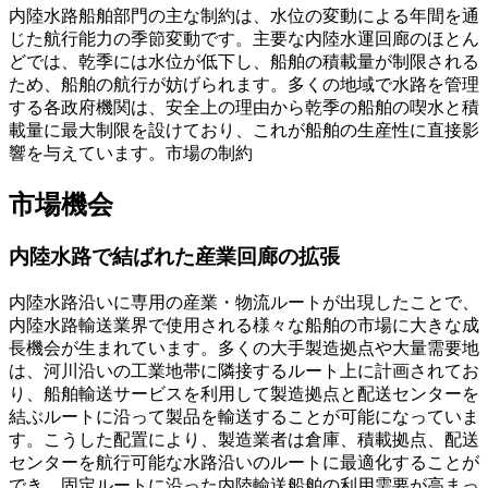
内陸水路船舶部門の主な制約は、水位の変動による年間を通
じた航行能力の季節変動です。主要な内陸水運回廊のほとん
どでは、乾季には水位が低下し、船舶の積載量が制限される
ため、船舶の航行が妨げられます。多くの地域で水路を管理
する各政府機関は、安全上の理由から乾季の船舶の喫水と積
載量に最大制限を設けており、これが船舶の生産性に直接影
響を与えています。市場の制約
市場機会
内陸水路で結ばれた産業回廊の拡張
内陸水路沿いに専用の産業・物流ルートが出現したことで、
内陸水路輸送業界で使用される様々な船舶の市場に大きな成
長機会が生まれています。多くの大手製造拠点や大量需要地
は、河川沿いの工業地帯に隣接するルート上に計画されてお
り、船舶輸送サービスを利用して製造拠点と配送センターを
結ぶルートに沿って製品を輸送することが可能になっていま
す。こうした配置により、製造業者は倉庫、積載拠点、配送
センターを航行可能な水路沿いのルートに最適化することが
でき、固定ルートに沿った内陸輸送船舶の利用需要が高まっ