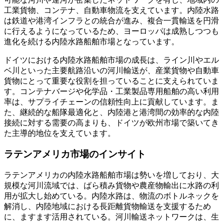
工業貨物、コンテナ、自動車物流を支えています。内陸水路
は鉄道や港湾インフラとの統合が進み、複合一貫輸送を円滑
に行えるようになっているため、ヨーロッパは成熟しつつも
進化を続ける内陸水路船舶市場となっています。
ドイツにおける内陸水路船舶市場の成長は、ライン川やエル
ベ川といった主要航路沿いの河川輸送が、産業貨物や自動車
貨物にとって重要な役割を担っていることに支えられていま
す。コンテナバージや化学品・工業製品専用船舶の高い利用
率は、サプライチェーンの信頼性向上に貢献しています。ま
た、継続的な船隊最適化と、内陸港と港湾間の効率的な内陸
接続に対する需要の高まりも、ドイツが欧州市場で築いてき
た主導的地位を支えています。
ラテンアメリカ市場のインサイト
ラテンアメリカの内陸水路船舶市場は勢いを増しており、大
規模な河川流域では、ばら積み貨物や農産物輸出に水路の利
用が拡大し始めている。内陸水路は、物流のボトルネックを
解消し、内陸地域における長距離貨物輸送を支援するため
に、ますます活用されている。河川輸送ネットワークは、生