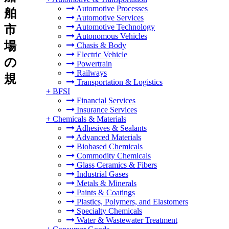
Automotive Processes
舶
Automotive Services
Automotive Technology
市
Autonomous Vehicles
場
Chasis & Body
Electric Vehicle
の
Powertrain
Railways
規
Transportation & Logistics
+
BFSI
Financial Services
Insurance Services
+
Chemicals & Materials
Adhesives & Sealants
Advanced Materials
Biobased Chemicals
Commodity Chemicals
Glass Ceramics & Fibers
Industrial Gases
Metals & Minerals
Paints & Coatings
Plastics, Polymers, and Elastomers
Specialty Chemicals
Water & Wastewater Treatment