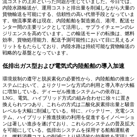
流コストの上昇といった問題が生じていました。今日では、
内陸水路輸送が、運用コストと排出量を削減しながら大量の
貨物輸送を可能にする、信頼性の高い代替手段となっていま
す。物流事業者は現在、内陸船舶を製造拠点、港湾、配送セ
ンター間の主要リンクとして活用し、サプライチェーンのレ
ジリエンスを高めています。この輸送モードの転換は、燃料
効率、貨物処理能力、配送予測可能性において目に見えるメ
リットをもたらしており、内陸水路は持続可能な貨物輸送の
戦略的な基盤となっています。
低排出ガス型および電気式内陸船舶の導入加速
環境規制の遵守と脱炭素化の必要性から、内陸船舶の推進シ
ステムにおいて、よりクリーンな方式の利用と導入率が大幅
に増加している。ディーゼル推進システムへの依存は、
LNG、電気、ハイブリッド方式の組み合わせに徐々に置き
換えられつつあり、これらの方式は二酸化炭素排出量と騒音
レベルを大幅に削減している。特に、バッテリー、充電シス
テム、ハイブリッド推進技術の利用を促進するイノベーショ
ンは著しい進歩を遂げており、これらのシステムの普及拡大
を可能にしている。低排出システムを採用する船舶運航者
は、燃料消費コストの削減により経済的な効率性を実現して