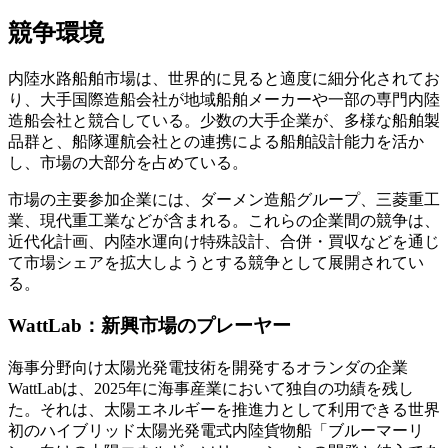
競争環境
内陸水路船舶市場は、世界的に見ると適度に細分化されてお
り、大手国際造船会社が地域船舶メーカーや一部の専門内陸
造船会社と競合している。少数の大手企業が、多様な船舶製
品群と、船隊運航会社との連携による船舶設計能力を活か
し、市場の大部分を占めている。
市場の主要参加企業には、ダーメン造船グループ、三菱重工
業、現代重工業などが含まれる。これらの企業間の競争は、
近代化計画、内陸水運向け特殊設計、合併・買収などを通じ
て市場シェアを拡大​​しようとする競争として展開されてい
る。
WattLab：新興市場のプレーヤー
海事分野向け太陽光発電技術を開発するオランダの企業
WattLabは、2025年に海事産業において独自の功績を残し
た。それは、太陽エネルギーを推進力として利用できる世界
初のハイブリッド太陽光発電式内陸貨物船「ブルーマーリ