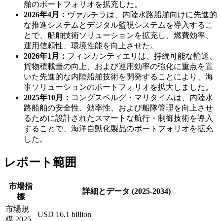
舶のポートフォリオを拡充した。
2026年4月：
ヴァルチラは、内陸水路船舶向けに先進的
な推進システムとデジタル監視システムを導入するこ
とで、船舶技術ソリューションを拡充し、燃費効率、
運用信頼性、環境性能を向上させた。
2026年1月：
フィンカンティエリは、持続可能な輸送、
貨物積載量の向上、および運用効率の強化に重点を置
いた先進的な内陸船舶技術を開発することにより、海
事ソリューションのポートフォリオを拡大しました。
2025年10月：
コングスベルグ・マリタイムは、内陸水
路船舶の安全性、効率性、および船隊管理を向上させ
るために設計されたスマートな航行・制御技術を導入
することで、海洋自動化製品のポートフォリオを拡充
した。
レポート範囲
市場指
詳細とデータ (2025-2034)
標
市場規
USD 16.1 billion
模 2025