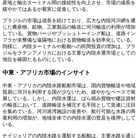
産地と輸出ターミナル間の接続性を向上させ、市場の成長を
緩やかではあるが着実に促進している。
ブラジルの市場は成長を続けており、広大な内陸河川網を通
じた農産物、鉱物、工業製品の輸送に河川輸送の利用が増加
している。貨物バージやプッシュトーイング船は、道路イン
フラが未整備な遠隔地における貨物輸送を効率化している。
同様に、内陸ターミナルや船舶への民間投資の増加は、ブラ
ジルをラテンアメリカにおける主要な内陸水運市場としての
地位を確固たるものにしている。
中東・アフリカ市場のインサイト
中東・アフリカの内陸水路船舶市場は、国内貨物輸送や地域
貿易に河川を利用する国が少ないため、緩やかなペースで発
展している。しかし、内陸水運は、ばら積み貨物や建設資材
の輸送において、道路輸送を補完する手段として急速に注目
を集めている。河川港湾施設の改善や、航行可能な水路の商
業利用の増加が、地域全体での内陸水運の普及を後押しして
いる。
ナイジェリアの内陸水路を運航する船舶は、主要水路を通じ