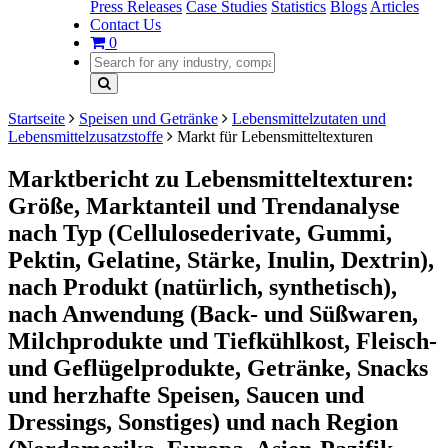
Press Releases
Case Studies
Statistics
Blogs
Articles
Contact Us
0
Startseite
Speisen und Getränke
Lebensmittelzutaten und
Lebensmittelzusatzstoffe
Markt für Lebensmitteltexturen
Marktbericht zu Lebensmitteltexturen:
Größe, Marktanteil und Trendanalyse
nach Typ (Cellulosederivate, Gummi,
Pektin, Gelatine, Stärke, Inulin, Dextrin),
nach Produkt (natürlich, synthetisch),
nach Anwendung (Back- und Süßwaren,
Milchprodukte und Tiefkühlkost, Fleisch-
und Geflügelprodukte, Getränke, Snacks
und herzhafte Speisen, Saucen und
Dressings, Sonstiges) und nach Region