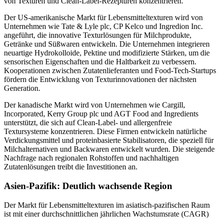
von Texturen und Clean-Label-Rezepturen konzentrieren.
Der US-amerikanische Markt für Lebensmitteltexturen wird von
Unternehmen wie Tate & Lyle plc, CP Kelco und Ingredion Inc.
angeführt, die innovative Texturlösungen für Milchprodukte,
Getränke und Süßwaren entwickeln. Die Unternehmen integrieren
neuartige Hydrokolloide, Pektine und modifizierte Stärken, um die
sensorischen Eigenschaften und die Haltbarkeit zu verbessern.
Kooperationen zwischen Zutatenlieferanten und Food-Tech-Startups
fördern die Entwicklung von Texturinnovationen der nächsten
Generation.
Der kanadische Markt wird von Unternehmen wie Cargill,
Incorporated, Kerry Group plc und AGT Food and Ingredients
unterstützt, die sich auf Clean-Label- und allergenfreie
Textursysteme konzentrieren. Diese Firmen entwickeln natürliche
Verdickungsmittel und proteinbasierte Stabilisatoren, die speziell für
Milchalternativen und Backwaren entwickelt wurden. Die steigende
Nachfrage nach regionalen Rohstoffen und nachhaltigen
Zutatenlösungen treibt die Investitionen an.
Asien-Pazifik: Deutlich wachsende Region
Der Markt für Lebensmitteltexturen im asiatisch-pazifischen Raum
ist mit einer durchschnittlichen jährlichen Wachstumsrate (CAGR)