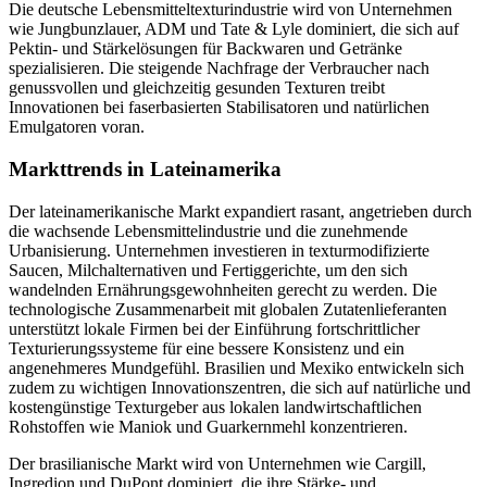
Die deutsche Lebensmitteltexturindustrie wird von Unternehmen
wie Jungbunzlauer, ADM und Tate & Lyle dominiert, die sich auf
Pektin- und Stärkelösungen für Backwaren und Getränke
spezialisieren. Die steigende Nachfrage der Verbraucher nach
genussvollen und gleichzeitig gesunden Texturen treibt
Innovationen bei faserbasierten Stabilisatoren und natürlichen
Emulgatoren voran.
Markttrends in Lateinamerika
Der lateinamerikanische Markt expandiert rasant, angetrieben durch
die wachsende Lebensmittelindustrie und die zunehmende
Urbanisierung. Unternehmen investieren in texturmodifizierte
Saucen, Milchalternativen und Fertiggerichte, um den sich
wandelnden Ernährungsgewohnheiten gerecht zu werden. Die
technologische Zusammenarbeit mit globalen Zutatenlieferanten
unterstützt lokale Firmen bei der Einführung fortschrittlicher
Texturierungssysteme für eine bessere Konsistenz und ein
angenehmeres Mundgefühl. Brasilien und Mexiko entwickeln sich
zudem zu wichtigen Innovationszentren, die sich auf natürliche und
kostengünstige Texturgeber aus lokalen landwirtschaftlichen
Rohstoffen wie Maniok und Guarkernmehl konzentrieren.
Der brasilianische Markt wird von Unternehmen wie Cargill,
Ingredion und DuPont dominiert, die ihre Stärke- und