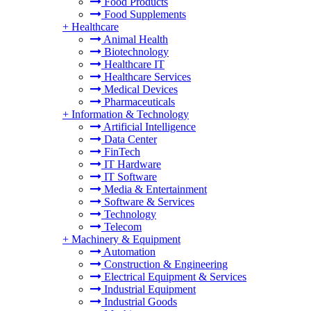
Food Products
Food Supplements
+
Healthcare
Animal Health
Biotechnology
Healthcare IT
Healthcare Services
Medical Devices
Pharmaceuticals
+
Information & Technology
Artificial Intelligence
Data Center
FinTech
IT Hardware
IT Software
Media & Entertainment
Software & Services
Technology
Telecom
+
Machinery & Equipment
Automation
Construction & Engineering
Electrical Equipment & Services
Industrial Equipment
Industrial Goods