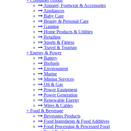
+
Consumer Goods
Apparel, Footwear & Accessories
Appliances
Baby Care
Beauty & Personal Care
Gaming
Home Products & Utilities
Retailing
Sports & Fitness
Travel & Tourism
+
Energy & Power
Battery
Biofuels
Environment
Marine
Mining Services
Oil & Gas
Power Equipment
Power Generation
Renewable Energy
Wires & Cables
+
Food & Beverage
Beverages Products
Food Ingredients & Food Additives
Food Processing & Processed Food