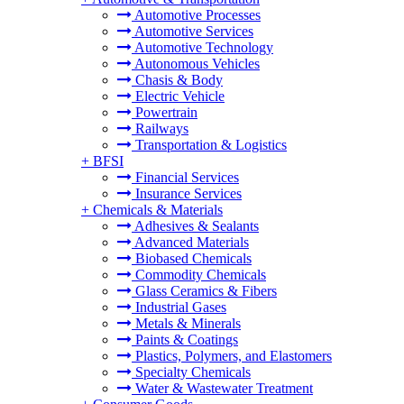
Automotive Processes
Automotive Services
Automotive Technology
Autonomous Vehicles
Chasis & Body
Electric Vehicle
Powertrain
Railways
Transportation & Logistics
+
BFSI
Financial Services
Insurance Services
+
Chemicals & Materials
Adhesives & Sealants
Advanced Materials
Biobased Chemicals
Commodity Chemicals
Glass Ceramics & Fibers
Industrial Gases
Metals & Minerals
Paints & Coatings
Plastics, Polymers, and Elastomers
Specialty Chemicals
Water & Wastewater Treatment