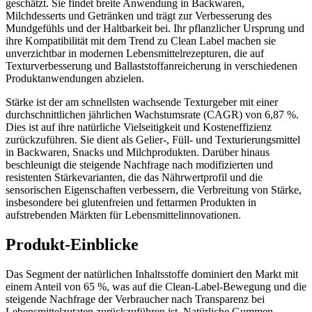
geschätzt. Sie findet breite Anwendung in Backwaren,
Milchdesserts und Getränken und trägt zur Verbesserung des
Mundgefühls und der Haltbarkeit bei. Ihr pflanzlicher Ursprung und
ihre Kompatibilität mit dem Trend zu Clean Label machen sie
unverzichtbar in modernen Lebensmittelrezepturen, die auf
Texturverbesserung und Ballaststoffanreicherung in verschiedenen
Produktanwendungen abzielen.
Stärke ist der am schnellsten wachsende Texturgeber mit einer
durchschnittlichen jährlichen Wachstumsrate (CAGR) von 6,87 %.
Dies ist auf ihre natürliche Vielseitigkeit und Kosteneffizienz
zurückzuführen. Sie dient als Gelier-, Füll- und Texturierungsmittel
in Backwaren, Snacks und Milchprodukten. Darüber hinaus
beschleunigt die steigende Nachfrage nach modifizierten und
resistenten Stärkevarianten, die das Nährwertprofil und die
sensorischen Eigenschaften verbessern, die Verbreitung von Stärke,
insbesondere bei glutenfreien und fettarmen Produkten in
aufstrebenden Märkten für Lebensmittelinnovationen.
Produkt-Einblicke
Das Segment der natürlichen Inhaltsstoffe dominiert den Markt mit
einem Anteil von 65 %, was auf die Clean-Label-Bewegung und die
steigende Nachfrage der Verbraucher nach Transparenz bei
Lebensmittelzutaten zurückzuführen ist. Natürliche Gummen,