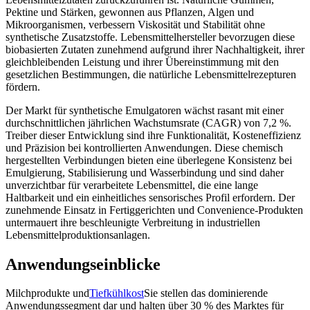
Pektine und Stärken, gewonnen aus Pflanzen, Algen und
Mikroorganismen, verbessern Viskosität und Stabilität ohne
synthetische Zusatzstoffe. Lebensmittelhersteller bevorzugen diese
biobasierten Zutaten zunehmend aufgrund ihrer Nachhaltigkeit, ihrer
gleichbleibenden Leistung und ihrer Übereinstimmung mit den
gesetzlichen Bestimmungen, die natürliche Lebensmittelrezepturen
fördern.
Der Markt für synthetische Emulgatoren wächst rasant mit einer
durchschnittlichen jährlichen Wachstumsrate (CAGR) von 7,2 %.
Treiber dieser Entwicklung sind ihre Funktionalität, Kosteneffizienz
und Präzision bei kontrollierten Anwendungen. Diese chemisch
hergestellten Verbindungen bieten eine überlegene Konsistenz bei
Emulgierung, Stabilisierung und Wasserbindung und sind daher
unverzichtbar für verarbeitete Lebensmittel, die eine lange
Haltbarkeit und ein einheitliches sensorisches Profil erfordern. Der
zunehmende Einsatz in Fertiggerichten und Convenience-Produkten
untermauert ihre beschleunigte Verbreitung in industriellen
Lebensmittelproduktionsanlagen.
Anwendungseinblicke
Milchprodukte und
Tiefkühlkost
Sie stellen das dominierende
Anwendungssegment dar und halten über 30 % des Marktes für