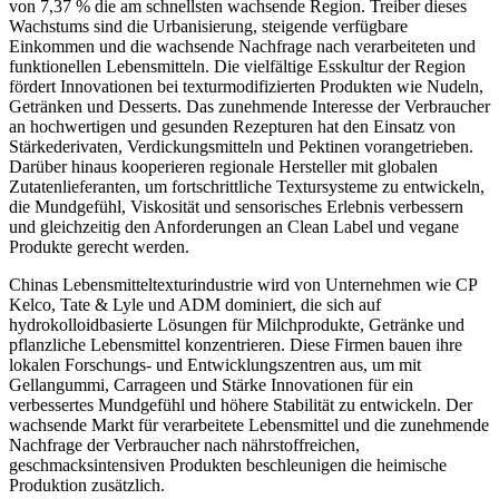
von 7,37 % die am schnellsten wachsende Region. Treiber dieses
Wachstums sind die Urbanisierung, steigende verfügbare
Einkommen und die wachsende Nachfrage nach verarbeiteten und
funktionellen Lebensmitteln. Die vielfältige Esskultur der Region
fördert Innovationen bei texturmodifizierten Produkten wie Nudeln,
Getränken und Desserts. Das zunehmende Interesse der Verbraucher
an hochwertigen und gesunden Rezepturen hat den Einsatz von
Stärkederivaten, Verdickungsmitteln und Pektinen vorangetrieben.
Darüber hinaus kooperieren regionale Hersteller mit globalen
Zutatenlieferanten, um fortschrittliche Textursysteme zu entwickeln,
die Mundgefühl, Viskosität und sensorisches Erlebnis verbessern
und gleichzeitig den Anforderungen an Clean Label und vegane
Produkte gerecht werden.
Chinas Lebensmitteltexturindustrie wird von Unternehmen wie CP
Kelco, Tate & Lyle und ADM dominiert, die sich auf
hydrokolloidbasierte Lösungen für Milchprodukte, Getränke und
pflanzliche Lebensmittel konzentrieren. Diese Firmen bauen ihre
lokalen Forschungs- und Entwicklungszentren aus, um mit
Gellangummi, Carrageen und Stärke Innovationen für ein
verbessertes Mundgefühl und höhere Stabilität zu entwickeln. Der
wachsende Markt für verarbeitete Lebensmittel und die zunehmende
Nachfrage der Verbraucher nach nährstoffreichen,
geschmacksintensiven Produkten beschleunigen die heimische
Produktion zusätzlich.