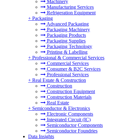
Machinery
Manufacturing Services
Refrigeration Equipment
+
Packaging
Advanced Packaging
Packaging Machinery
Packaging Products
Packaging Supplies
Packaging Technology
Printing & Labelling
+
Professional & Commercial Services
Commercial Services
Consumer & B2C Services
Professional Services
+
Real Estate & Construction
Construction
Construction Equipment
Construction Materials
Real Estate
+
Semiconductor & Electronics
Electronic Components
Integrated Circuit (IC)
Semiconductor Components
Semiconductor Foundries
Data Insights