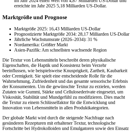
im Jahr 2024 einen Wert von 4,87 Milliarden US-Dollar und
erreichte im Jahr 2025 5,18 Milliarden US-Dollar.
Marktgröße und Prognose
Marktgröße 2025: 16,43 Milliarden US-Dollar
Prognostizierte Marktgröße 2034: 28,17 Milliarden US-Dollar
Jährliche Wachstumsrate (2026–2034): 31 %
Nordamerika: Größter Markt
Asien-Pazifik: Am schnellsten wachsende Region
Die Textur von Lebensmitteln beschreibt deren physikalische
Eigenschaften, die Haptik und Konsistenz beim Verzehr
beeinflussen, wie beispielsweise Knusprigkeit, Zartheit, Kaubarkeit
oder Cremigkeit. Sie spielt eine entscheidende Rolle für die
Wahrnehmung, Zufriedenheit und das gesamte sensorische Erlebnis
der Konsumenten. Um die gewünschte Textur zu erzielen, werden
Zutaten wie Gummi, Stärke und Cellulosederivate eingesetzt, um
Viskosität, Stabilität und Mundgefühl zu modifizieren. Dies macht
die Textur zu einem Schlüsselfaktor für die Entwicklung und
Innovation von Lebensmitteln in allen Produktkategorien.
Der globale Markt wird durch die steigende Nachfrage nach
gesünderen Rezepturen mit erhaltener Textur, technologische
Fortschritte bei Hydrokolloiden und Emulgatoren sowie den Einsatz