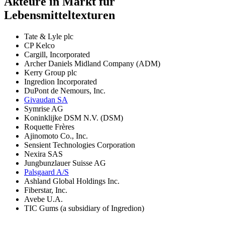
Akteure in Markt für
Lebensmitteltexturen
Tate & Lyle plc
CP Kelco
Cargill, Incorporated
Archer Daniels Midland Company (ADM)
Kerry Group plc
Ingredion Incorporated
DuPont de Nemours, Inc.
Givaudan SA
Symrise AG
Koninklijke DSM N.V. (DSM)
Roquette Frères
Ajinomoto Co., Inc.
Sensient Technologies Corporation
Nexira SAS
Jungbunzlauer Suisse AG
Palsgaard A/S
Ashland Global Holdings Inc.
Fiberstar, Inc.
Avebe U.A.
TIC Gums (a subsidiary of Ingredion)