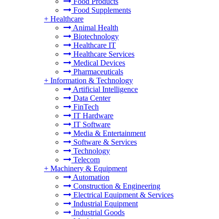
Food Products
Food Supplements
+
Healthcare
Animal Health
Biotechnology
Healthcare IT
Healthcare Services
Medical Devices
Pharmaceuticals
+
Information & Technology
Artificial Intelligence
Data Center
FinTech
IT Hardware
IT Software
Media & Entertainment
Software & Services
Technology
Telecom
+
Machinery & Equipment
Automation
Construction & Engineering
Electrical Equipment & Services
Industrial Equipment
Industrial Goods