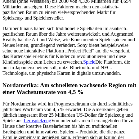
Asiens (ohne Westasien) bis 2030 von 4,326 Milliarden auf 4,654
Milliarden ansteigen. Diese Faktoren machen den asiatisch-
pazifischen Raum zu einem vielversprechenden Markt für
Spielzeug- und Spielehersteller.
Darüber hinaus haben sich traditionelle Spielkarten im asiatisch-
pazifischen Raum über die Jahre weiterentwickelt, und Augmented
Reality hat die Art und Weise, wie Konsumenten Spiele spielen und
Neues lernen, grundlegend verändert. Sony bietet beispielsweise
seine neue interaktive Plattform „Project Field“ an, die verspricht,
das Kartenspielerlebnis für Kinder zu revolutionieren und diese
Kindheitsspiele zum Leben zu erwecken.
Spiele
Die Plattform, die
nur in Japan erscheinen soll, nutzt Bluetooth- und NFC-
Technologie, um physische Karten in digitale umzuwandeln.
Nordamerika: Am schnellsten wachsende Region mit
einer Wachstumsrate von 4,5 %
Für Nordamerika wird im Prognosezeitraum ein durchschnittliches
jährliches Wachstum von 4,5 % erwartet. Die Amerikaner geben
jährlich insgesamt über 25 Milliarden US-Dollar für Spielzeug und
Spiele aus.
Lernspielzeug
Von unterhaltsamen Lernangeboten für zu
Hause über kreative Bastelarbeiten bis hin zu traditionellen
Brettspielen und innovativen Spielen – Produkte, die die ganze
Familie gemeinsam genießen kann, erfreuen sich aufgrund der