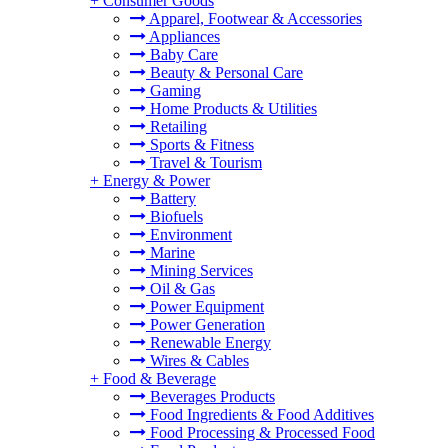
+
Consumer Goods
Apparel, Footwear & Accessories
Appliances
Baby Care
Beauty & Personal Care
Gaming
Home Products & Utilities
Retailing
Sports & Fitness
Travel & Tourism
+
Energy & Power
Battery
Biofuels
Environment
Marine
Mining Services
Oil & Gas
Power Equipment
Power Generation
Renewable Energy
Wires & Cables
+
Food & Beverage
Beverages Products
Food Ingredients & Food Additives
Food Processing & Processed Food