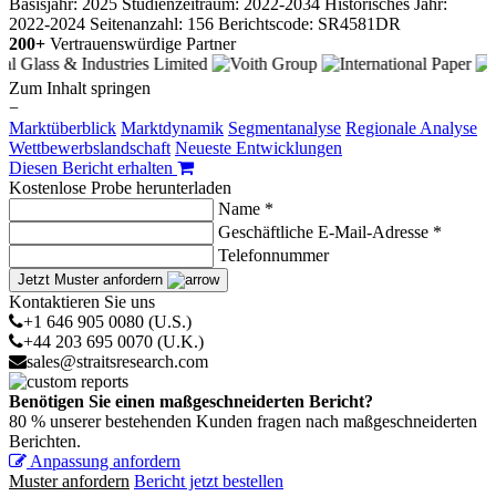
Basisjahr: 2025
Studienzeitraum: 2022-2034
Historisches Jahr:
2022-2024
Seitenanzahl: 156
Berichtscode: SR4581DR
200+
Vertrauenswürdige Partner
Zum Inhalt springen
−
Marktüberblick
Marktdynamik
Segmentanalyse
Regionale Analyse
Wettbewerbslandschaft
Neueste Entwicklungen
Diesen Bericht erhalten
Kostenlose Probe herunterladen
Name *
Geschäftliche E-Mail-Adresse *
Telefonnummer
Jetzt Muster anfordern
Kontaktieren Sie uns
+1 646 905 0080 (U.S.)
+44 203 695 0070 (U.K.)
sales@straitsresearch.com
Benötigen Sie einen maßgeschneiderten Bericht?
80 % unserer bestehenden Kunden fragen nach maßgeschneiderten
Berichten.
Anpassung anfordern
Muster anfordern
Bericht jetzt bestellen