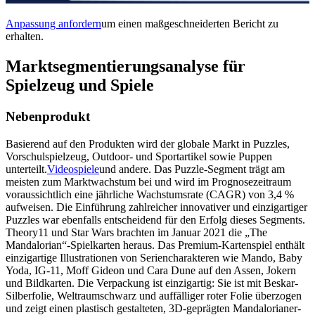
Anpassung anfordern
um einen maßgeschneiderten Bericht zu
erhalten.
Marktsegmentierungsanalyse für
Spielzeug und Spiele
Nebenprodukt
Basierend auf den Produkten wird der globale Markt in Puzzles,
Vorschulspielzeug, Outdoor- und Sportartikel sowie Puppen
unterteilt.
Videospiele
und andere. Das Puzzle-Segment trägt am
meisten zum Marktwachstum bei und wird im Prognosezeitraum
voraussichtlich eine jährliche Wachstumsrate (CAGR) von 3,4 %
aufweisen. Die Einführung zahlreicher innovativer und einzigartiger
Puzzles war ebenfalls entscheidend für den Erfolg dieses Segments.
Theory11 und Star Wars brachten im Januar 2021 die „The
Mandalorian“-Spielkarten heraus. Das Premium-Kartenspiel enthält
einzigartige Illustrationen von Seriencharakteren wie Mando, Baby
Yoda, IG-11, Moff Gideon und Cara Dune auf den Assen, Jokern
und Bildkarten. Die Verpackung ist einzigartig: Sie ist mit Beskar-
Silberfolie, Weltraumschwarz und auffälliger roter Folie überzogen
und zeigt einen plastisch gestalteten, 3D-geprägten Mandalorianer-