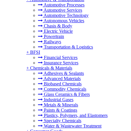
Automotive Processes
Automotive Services
Automotive Technology
Autonomous Vehicles
Chasis & Body
Electric Vehicle
Powertrain
Railways
Transportation & Logistics
+
BFSI
Financial Services
Insurance Services
+
Chemicals & Materials
Adhesives & Sealants
Advanced Materials
Biobased Chemicals
Commodity Chemicals
Glass Ceramics & Fibers
Industrial Gases
Metals & Minerals
Paints & Coatings
Plastics, Polymers, and Elastomers
Specialty Chemicals
Water & Wastewater Treatment