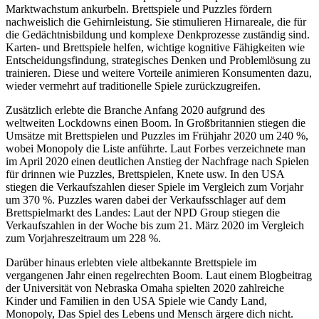
Marktwachstum ankurbeln. Brettspiele und Puzzles fördern
nachweislich die Gehirnleistung. Sie stimulieren Hirnareale, die für
die Gedächtnisbildung und komplexe Denkprozesse zuständig sind.
Karten- und Brettspiele helfen, wichtige kognitive Fähigkeiten wie
Entscheidungsfindung, strategisches Denken und Problemlösung zu
trainieren. Diese und weitere Vorteile animieren Konsumenten dazu,
wieder vermehrt auf traditionelle Spiele zurückzugreifen.
Zusätzlich erlebte die Branche Anfang 2020 aufgrund des
weltweiten Lockdowns einen Boom. In Großbritannien stiegen die
Umsätze mit Brettspielen und Puzzles im Frühjahr 2020 um 240 %,
wobei Monopoly die Liste anführte. Laut Forbes verzeichnete man
im April 2020 einen deutlichen Anstieg der Nachfrage nach Spielen
für drinnen wie Puzzles, Brettspielen, Knete usw. In den USA
stiegen die Verkaufszahlen dieser Spiele im Vergleich zum Vorjahr
um 370 %. Puzzles waren dabei der Verkaufsschlager auf dem
Brettspielmarkt des Landes: Laut der NPD Group stiegen die
Verkaufszahlen in der Woche bis zum 21. März 2020 im Vergleich
zum Vorjahreszeitraum um 228 %.
Darüber hinaus erlebten viele altbekannte Brettspiele im
vergangenen Jahr einen regelrechten Boom. Laut einem Blogbeitrag
der Universität von Nebraska Omaha spielten 2020 zahlreiche
Kinder und Familien in den USA Spiele wie Candy Land,
Monopoly, Das Spiel des Lebens und Mensch ärgere dich nicht.