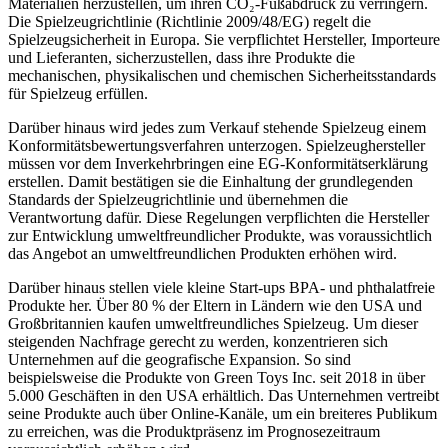
Materialien herzustellen, um ihren CO₂-Fußabdruck zu verringern.
Die Spielzeugrichtlinie (Richtlinie 2009/48/EG) regelt die
Spielzeugsicherheit in Europa. Sie verpflichtet Hersteller, Importeure
und Lieferanten, sicherzustellen, dass ihre Produkte die
mechanischen, physikalischen und chemischen Sicherheitsstandards
für Spielzeug erfüllen.
Darüber hinaus wird jedes zum Verkauf stehende Spielzeug einem
Konformitätsbewertungsverfahren unterzogen. Spielzeughersteller
müssen vor dem Inverkehrbringen eine EG-Konformitätserklärung
erstellen. Damit bestätigen sie die Einhaltung der grundlegenden
Standards der Spielzeugrichtlinie und übernehmen die
Verantwortung dafür. Diese Regelungen verpflichten die Hersteller
zur Entwicklung umweltfreundlicher Produkte, was voraussichtlich
das Angebot an umweltfreundlichen Produkten erhöhen wird.
Darüber hinaus stellen viele kleine Start-ups BPA- und phthalatfreie
Produkte her. Über 80 % der Eltern in Ländern wie den USA und
Großbritannien kaufen umweltfreundliches Spielzeug. Um dieser
steigenden Nachfrage gerecht zu werden, konzentrieren sich
Unternehmen auf die geografische Expansion. So sind
beispielsweise die Produkte von Green Toys Inc. seit 2018 in über
5.000 Geschäften in den USA erhältlich. Das Unternehmen vertreibt
seine Produkte auch über Online-Kanäle, um ein breiteres Publikum
zu erreichen, was die Produktpräsenz im Prognosezeitraum