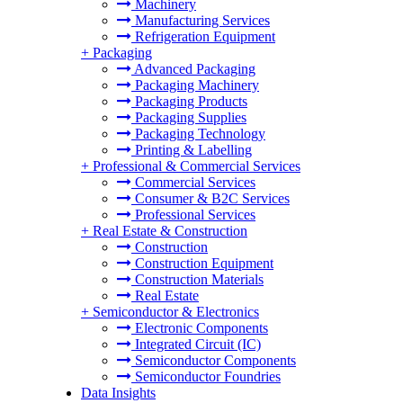
Machinery
Manufacturing Services
Refrigeration Equipment
+
Packaging
Advanced Packaging
Packaging Machinery
Packaging Products
Packaging Supplies
Packaging Technology
Printing & Labelling
+
Professional & Commercial Services
Commercial Services
Consumer & B2C Services
Professional Services
+
Real Estate & Construction
Construction
Construction Equipment
Construction Materials
Real Estate
+
Semiconductor & Electronics
Electronic Components
Integrated Circuit (IC)
Semiconductor Components
Semiconductor Foundries
Data Insights