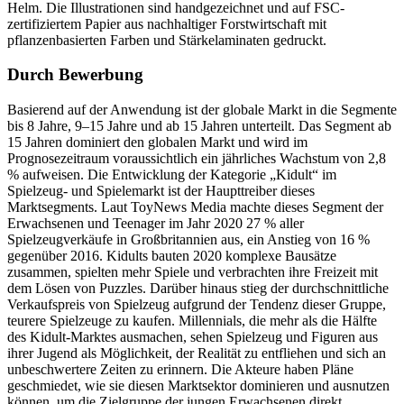
Helm. Die Illustrationen sind handgezeichnet und auf FSC-
zertifiziertem Papier aus nachhaltiger Forstwirtschaft mit
pflanzenbasierten Farben und Stärkelaminaten gedruckt.
Durch Bewerbung
Basierend auf der Anwendung ist der globale Markt in die Segmente
bis 8 Jahre, 9–15 Jahre und ab 15 Jahren unterteilt. Das Segment ab
15 Jahren dominiert den globalen Markt und wird im
Prognosezeitraum voraussichtlich ein jährliches Wachstum von 2,8
% aufweisen. Die Entwicklung der Kategorie „Kidult“ im
Spielzeug- und Spielemarkt ist der Haupttreiber dieses
Marktsegments. Laut ToyNews Media machte dieses Segment der
Erwachsenen und Teenager im Jahr 2020 27 % aller
Spielzeugverkäufe in Großbritannien aus, ein Anstieg von 16 %
gegenüber 2016. Kidults bauten 2020 komplexe Bausätze
zusammen, spielten mehr Spiele und verbrachten ihre Freizeit mit
dem Lösen von Puzzles. Darüber hinaus stieg der durchschnittliche
Verkaufspreis von Spielzeug aufgrund der Tendenz dieser Gruppe,
teurere Spielzeuge zu kaufen. Millennials, die mehr als die Hälfte
des Kidult-Marktes ausmachen, sehen Spielzeug und Figuren aus
ihrer Jugend als Möglichkeit, der Realität zu entfliehen und sich an
unbeschwertere Zeiten zu erinnern. Die Akteure haben Pläne
geschmiedet, wie sie diesen Marktsektor dominieren und ausnutzen
können, um die Zielgruppe der jungen Erwachsenen direkt