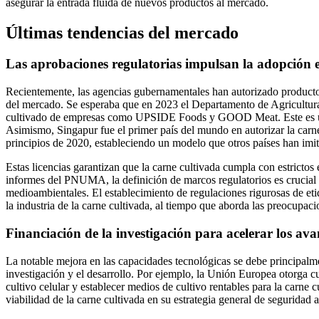
asegurar la entrada fluida de nuevos productos al mercado.
Últimas tendencias del mercado
Las aprobaciones regulatorias impulsan la adopción 
Recientemente, las agencias gubernamentales han autorizado productos
del mercado. Se esperaba que en 2023 el Departamento de Agricultura
cultivado de empresas como UPSIDE Foods y GOOD Meat. Este es un hi
Asimismo, Singapur fue el primer país del mundo en autorizar la carn
principios de 2020, estableciendo un modelo que otros países han imi
Estas licencias garantizan que la carne cultivada cumpla con estricto
informes del PNUMA, la definición de marcos regulatorios es crucial p
medioambientales. El establecimiento de regulaciones rigurosas de et
la industria de la carne cultivada, al tiempo que aborda las preocupac
Financiación de la investigación para acelerar los ava
La notable mejora en las capacidades tecnológicas se debe principalme
investigación y el desarrollo. Por ejemplo, la Unión Europea otorga c
cultivo celular y establecer medios de cultivo rentables para la carne
viabilidad de la carne cultivada en su estrategia general de seguridad a