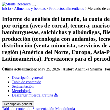
Inicio
Alimentos y bebidas
Productos alimenticios
Mercado de car
Informe de análisis del tamaño, la cuota d
por origen (aves de corral, ternera, marisco
hamburguesas, salchichas y albóndigas, file
producción (tecnología con andamios, tecno
distribución (venta minorista, servicios de 
región (América del Norte, Europa, Asia-P
Latinoamérica). Previsiones para el perio
Última actualización:
May 25, 2026
|
Autor:
Anantika Sharma
|
Fo
Descripción general
Tabla de contenido
Segmentación
Metodología
Descargar muestra gratuita
Descripción general
Tabla de contenido
Segmentación
Metodología