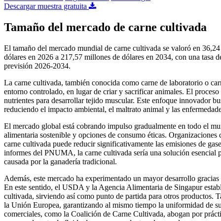
Descargar muestra gratuita
Tamaño del mercado de carne cultivada
El tamaño del mercado mundial de carne cultivada se valoró en 36,24 
dólares en 2026 a 217,57 millones de dólares en 2034, con una tasa
previsión 2026-2034.
La carne cultivada, también conocida como carne de laboratorio o carn
entorno controlado, en lugar de criar y sacrificar animales. El proceso
nutrientes para desarrollar tejido muscular. Este enfoque innovador bus
reduciendo el impacto ambiental, el maltrato animal y las enfermedade
El mercado global está cobrando impulso gradualmente en todo el m
alimentaria sostenible y opciones de consumo éticas. Organizacion
carne cultivada puede reducir significativamente las emisiones de gas
informes del PNUMA, la carne cultivada sería una solución esencial pa
causada por la ganadería tradicional.
Además, este mercado ha experimentado un mayor desarrollo gracias a
En este sentido, el USDA y la Agencia Alimentaria de Singapur estable
cultivada, sirviendo así como punto de partida para otros productos. T
la Unión Europea, garantizando al mismo tiempo la uniformidad de s
comerciales, como la Coalición de Carne Cultivada, abogan por práct