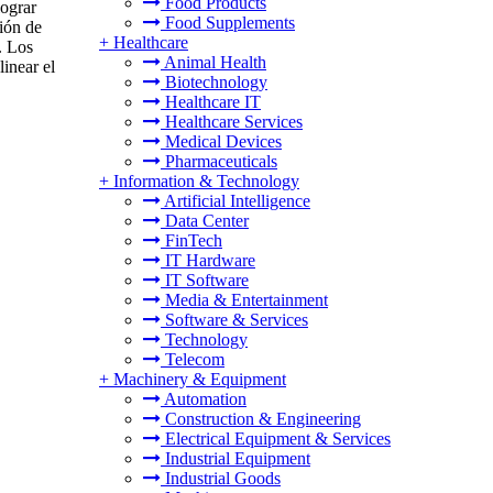
Food Products
ograr
Food Supplements
ción de
+
Healthcare
. Los
Animal Health
inear el
Biotechnology
Healthcare IT
Healthcare Services
Medical Devices
Pharmaceuticals
+
Information & Technology
Artificial Intelligence
Data Center
FinTech
IT Hardware
IT Software
Media & Entertainment
Software & Services
Technology
Telecom
+
Machinery & Equipment
Automation
Construction & Engineering
Electrical Equipment & Services
Industrial Equipment
Industrial Goods