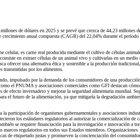
millones de dólares en 2025 y se prevé que crezca de 44,23 millones d
 de crecimiento anual compuesta (CAGR) del 22,04% durante el período
e celular, es carne real producida mediante el cultivo de células animal
 consiste en extraer células de un animal vivo y cultivarlas en un medio 
ca ofrecer una alternativa ética y sostenible a la producción tradicional
s transmitidas por los alimentos.
undo, impulsado por la demanda de los consumidores de una producció
es como el PNUMA y asociaciones comerciales como GFI destacan cómo
es de efecto invernadero y mejorar la seguridad alimentaria mundial. Se
ra el futuro de la alimentación, ya que mitigaría la degradación ambien
 la participación de organismos gubernamentales y asociaciones industr
cieron los estándares regulatorios al autorizar la comercialización de c
ambién se requiere financiación para la investigación e innovación a tr
us marcos regulatorios en todos sus Estados miembros. Organizaciones
icas de etiquetado justas y promueven la concienciación del consumidor