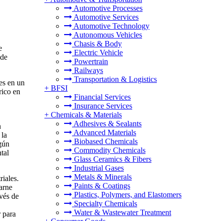
Automotive Processes
Automotive Services
Automotive Technology
Autonomous Vehicles
Chasis & Body
e
Electric Vehicle
 de
Powertrain
Railways
Transportation & Logistics
es en un
+
BFSI
rico en
Financial Services
,
Insurance Services
+
Chemicals & Materials
Adhesives & Sealants
n
Advanced Materials
 la
Biobased Chemicals
gún
Commodity Chemicals
tal
Glass Ceramics & Fibers
Industrial Gases
Metals & Minerals
iales.
Paints & Coatings
arne
Plastics, Polymers, and Elastomers
avés de
Specialty Chemicals
Water & Wastewater Treatment
 para