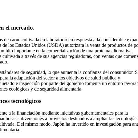
en el mercado.
 de carne cultivada en laboratorio en respuesta a la considerable expa
 de los Estados Unidos (USDA) autorizara la venta de productos de po
to importante en la comercialización de una proteína alternativa.
e cultivada a través de sus agencias reguladoras, con ventas que comen
tado.
s estándares de seguridad, lo que aumenta la confianza del consumidor. 
ara la adaptación del sector a los objetivos de salud pública y
iquetado e inspección por parte del gobierno fomenta un entorno favora
iones ecológicas y de seguridad alimentaria.
nces tecnológicos
nte a la financiación mediante iniciativas gubernamentales para la
uantiosas subvenciones a proyectos destinados a ampliar las tecnologías
 cultivada. Del mismo modo, Japón ha invertido en investigación para ana
limentaria.