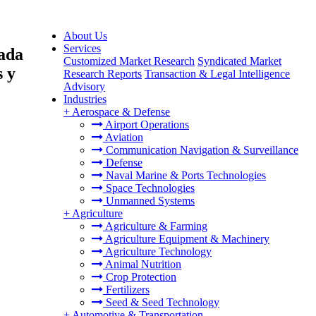
About Us
Services
vada
Customized Market Research
Syndicated Market
s y
Research Reports
Transaction & Legal Intelligence
Advisory
Industries
+
Aerospace & Defense
Airport Operations
Aviation
Communication Navigation & Surveillance
Defense
Naval Marine & Ports Technologies
Space Technologies
Unmanned Systems
+
Agriculture
Agriculture & Farming
Agriculture Equipment & Machinery
Agriculture Technology
Animal Nutrition
Crop Protection
Fertilizers
Seed & Seed Technology
+
Automotive & Transportation