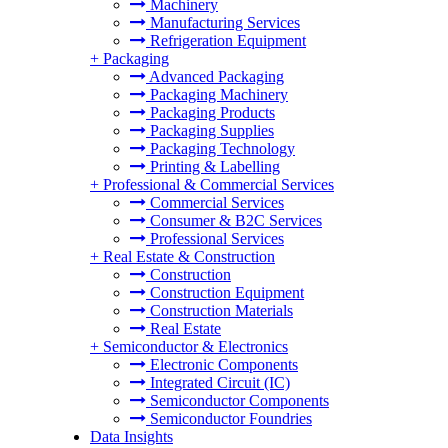
Machinery
Manufacturing Services
Refrigeration Equipment
+
Packaging
Advanced Packaging
Packaging Machinery
Packaging Products
Packaging Supplies
Packaging Technology
Printing & Labelling
+
Professional & Commercial Services
Commercial Services
Consumer & B2C Services
Professional Services
+
Real Estate & Construction
Construction
Construction Equipment
Construction Materials
Real Estate
+
Semiconductor & Electronics
Electronic Components
Integrated Circuit (IC)
Semiconductor Components
Semiconductor Foundries
Data Insights