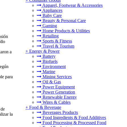
+
Consumer Goods
Apparel, Footwear & Accessories
Appliances
Baby Care
Beauty & Personal Care
Gaming
Home Products & Utilities
Retailing
nsión
Sports & Fitness
llo
Travel & Tourism
+
Energy & Power
zaron a
Battery
Biofuels
Environment
Según
Marine
Mining Services
ble para
Oil & Gas
Power Equipment
Power Generation
Renewable Energy
Wires & Cables
+
Food & Beverage
 de
Beverages Products
lizar la
Food Ingredients & Food Additives
Food Processing & Processed Food