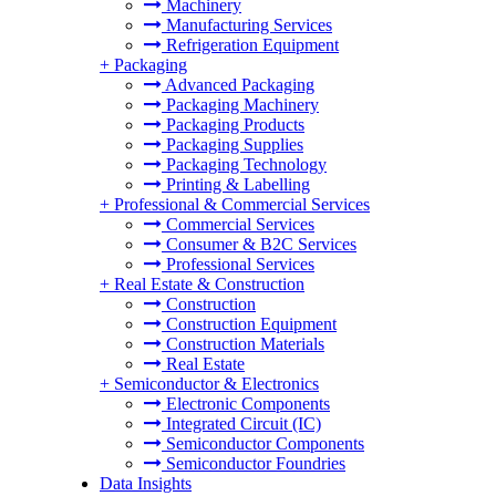
Machinery
Manufacturing Services
Refrigeration Equipment
+
Packaging
Advanced Packaging
Packaging Machinery
Packaging Products
Packaging Supplies
Packaging Technology
Printing & Labelling
+
Professional & Commercial Services
Commercial Services
Consumer & B2C Services
Professional Services
+
Real Estate & Construction
Construction
Construction Equipment
Construction Materials
Real Estate
+
Semiconductor & Electronics
Electronic Components
Integrated Circuit (IC)
Semiconductor Components
Semiconductor Foundries
Data Insights