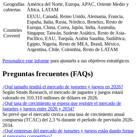
Geografías
América del Norte, Europa, APAC, Oriente Medio y
cubiertas
África, LATAM
EEUU, Canadá, Reino Unido, Alemania, Francia,
España, Italia, Rusia, Nórdico, Benelux, Resto de
Europa, China, Corea, Japón, India, Australia,
Countries
Singapur, Taiwán, Sudeste Asiático, Resto de Asia-
Covered
Pacífico, EAU, Turquía, Arabia Saudita, Sudáfrica,
Egipto, Nigeria, Resto de MEA, Brasil, México,
Argentina, Chile, Colombia, Resto de LATAM
Personalice este informe
para ajustarlo a sus objetivos estratégicos
Preguntas frecuentes (FAQs)
¿Qué tamaño tendrá el mercado de juguetes y juegos en 2026?
Según Straits Research, el mercado de juguetes y juegos estará
valorado en 310.310 millones de dólares en 2026.
¿Qué tasa de crecimiento se espera que registre el mercado de
juguetes y juegos entre 2026 y 2034?
Se prevé que el mercado crezca a una tasa de crecimiento anual
compuesta (TCAC) del 2,3 % durante el período de previsión 2026-
2034.
¿Qué empresas del mercado de juguetes y juegos están dando forma
al panorama competitivo?