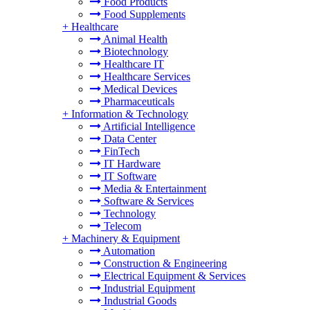
Food Products
Food Supplements
+
Healthcare
Animal Health
Biotechnology
Healthcare IT
Healthcare Services
Medical Devices
Pharmaceuticals
+
Information & Technology
Artificial Intelligence
Data Center
FinTech
IT Hardware
IT Software
Media & Entertainment
Software & Services
Technology
Telecom
+
Machinery & Equipment
Automation
Construction & Engineering
Electrical Equipment & Services
Industrial Equipment
Industrial Goods