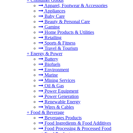
+
Consumer Goods
Apparel, Footwear & Accessories
Appliances
Baby Care
Beauty & Personal Care
Gaming
Home Products & Utilities
Retailing
Sports & Fitness
Travel & Tourism
+
Energy & Power
Battery
Biofuels
Environment
Marine
Mining Services
Oil & Gas
Power Equipment
Power Generation
Renewable Energy
Wires & Cables
+
Food & Beverage
Beverages Products
Food Ingredients & Food Additives
Food Processing & Processed Food