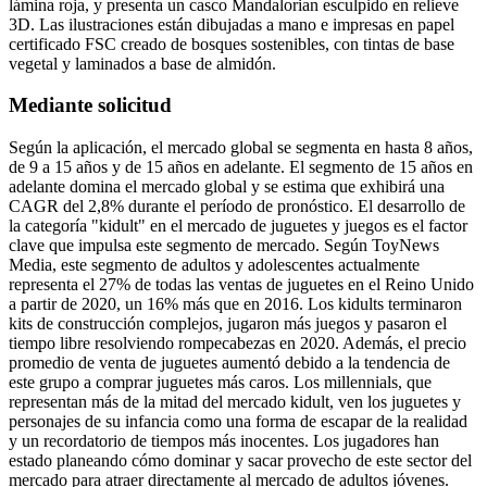
lámina roja, y presenta un casco Mandalorian esculpido en relieve
3D. Las ilustraciones están dibujadas a mano e impresas en papel
certificado FSC creado de bosques sostenibles, con tintas de base
vegetal y laminados a base de almidón.
Mediante solicitud
Según la aplicación, el mercado global se segmenta en hasta 8 años,
de 9 a 15 años y de 15 años en adelante. El segmento de 15 años en
adelante domina el mercado global y se estima que exhibirá una
CAGR del 2,8% durante el período de pronóstico. El desarrollo de
la categoría "kidult" en el mercado de juguetes y juegos es el factor
clave que impulsa este segmento de mercado. Según ToyNews
Media, este segmento de adultos y adolescentes actualmente
representa el 27% de todas las ventas de juguetes en el Reino Unido
a partir de 2020, un 16% más que en 2016. Los kidults terminaron
kits de construcción complejos, jugaron más juegos y pasaron el
tiempo libre resolviendo rompecabezas en 2020. Además, el precio
promedio de venta de juguetes aumentó debido a la tendencia de
este grupo a comprar juguetes más caros. Los millennials, que
representan más de la mitad del mercado kidult, ven los juguetes y
personajes de su infancia como una forma de escapar de la realidad
y un recordatorio de tiempos más inocentes. Los jugadores han
estado planeando cómo dominar y sacar provecho de este sector del
mercado para atraer directamente al mercado de adultos jóvenes.