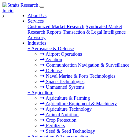
Inicio
About Us
Services
Customized Market Research
Syndicated Market
Research Reports
Transaction & Legal Intelligence
Advisory
Industries
+
Aerospace & Defense
Airport Operations
Aviation
Communication Navigation & Surveillance
Defense
Naval Marine & Ports Technologies
Space Technologies
Unmanned Systems
+
Agriculture
Agriculture & Farming
Agriculture Equipment & Machinery
Agriculture Technology
Animal Nutrition
Crop Protection
Fertilizers
Seed & Seed Technology
+
Automotive & Transportation