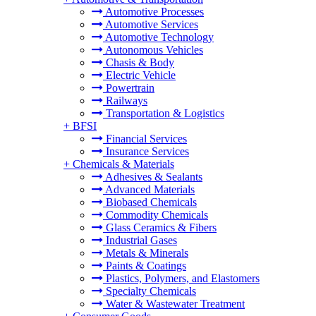
Automotive Processes
Automotive Services
Automotive Technology
Autonomous Vehicles
Chasis & Body
Electric Vehicle
Powertrain
Railways
Transportation & Logistics
+
BFSI
Financial Services
Insurance Services
+
Chemicals & Materials
Adhesives & Sealants
Advanced Materials
Biobased Chemicals
Commodity Chemicals
Glass Ceramics & Fibers
Industrial Gases
Metals & Minerals
Paints & Coatings
Plastics, Polymers, and Elastomers
Specialty Chemicals
Water & Wastewater Treatment