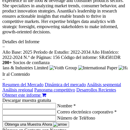
experience in the food & beverage and consumer products sectors.
She specializes in analyzing market trends, consumer behavior, and
product innovation strategies. Anantika's leadership in research
ensures actionable insights that enable brands to thrive in
competitive markets. Her expertise bridges data analytics with
strategic foresight, empowering stakeholders to make informed,
growth-oriented decisions.
Detalles del Informe
−
Año Base: 2025
Período de Estudio: 2022-2034
Año Histórico:
2022-2024
N.º de Páginas: 156
Código del informe: SR4581DR
200+
Socios de confianza
Ir al Contenido
−
Resumen del Mercado
Dinámica del mercado
Análisis segmental
Análisis regional
Panorama competitivo
Desarrollos Recientes
Obtener este informe
Descargar muestra gratuita
Nombre *
Correo electrónico corporativo *
Número de Teléfono
Obtenga una Muestra Ahora